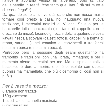
l’altro) e abbiamo vestito un alberello. Solo
un lato
dell’alberello in realtà, “che tanto quel lato lì dà sul muro e
chissenefrega!” :)
Da quando sono all’università, dato che non riesco mai a
tornare così presto a casa, ho inaugurato una nuova
tradizione, i mercatini natalizi di Villach. Saltello per le
bancarelle tutta imbacuccata (con tanto di cappello con le
orecchie da micio), facendo gli occhi dolci a qualunque cosa
kawaii riesca a scovare (calzetti foffosi, cappellini a forma di
renna, strudel…), nel tentativo di convincerli a trasferirsi
nella mia borsa (o nella mia bocca).
Purtroppo però la sessione degli esami quest’anno ha
tramortito le tradizioni (con una librata, immagino) e per il
momento niente mercatini per me. Ma lo spirito natalizio
buccesco è duro a morire, e si è consolato con questa
buonissima marmellata, che più dicembrina di così non si
può :)
Per 2 vasetti e mezzo:
6 arance non trattate
150g zucchero
1 cucchiaio di cannella macinata
60ml rum scuro