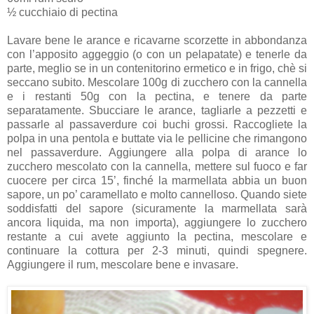
½ cucchiaio di pectina
Lavare bene le arance e ricavarne scorzette in abbondanza
con l’apposito aggeggio (o con un pelapatate) e tenerle da
parte, meglio se in un contenitorino ermetico e in frigo, chè si
seccano subito. Mescolare 100g di zucchero con la cannella
e i restanti 50g con la pectina, e tenere da parte
separatamente. Sbucciare le arance, tagliarle a pezzetti e
passarle al passaverdure coi buchi grossi. Raccogliete la
polpa in una pentola e buttate via le pellicine che rimangono
nel passaverdure. Aggiungere alla polpa di arance lo
zucchero mescolato con la cannella, mettere sul fuoco e far
cuocere per circa 15’, finché la marmellata abbia un buon
sapore, un po’ caramellato e molto cannelloso. Quando siete
soddisfatti del sapore (sicuramente la marmellata sarà
ancora liquida, ma non importa), aggiungere lo zucchero
restante a cui avete aggiunto la pectina, mescolare e
continuare la cottura per 2-3 minuti, quindi spegnere.
Aggiungere il rum, mescolare bene e invasare.