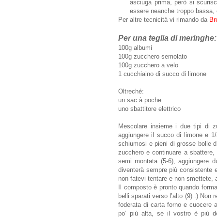
asciuga prima, però si scuris
essere neanche troppo bassa, 
Per altre tecnicità vi rimando da
Br
Per una teglia di meringhe:
100g albumi
100g zucchero semolato
100g zucchero a velo
1 cucchiaino di succo di limone
Oltreché:
un sac à poche
uno sbattitore elettrico
Mescolare insieme i due tipi di z
aggiungere il succo di limone e 1/
schiumosi e pieni di grosse bolle d
zucchero e continuare a sbattere, 
semi montata (5-6), aggiungere d
diventerà sempre più consistente e 
non fatevi tentare e non smettete, 
Il composto è pronto quando forma 
belli sparati verso l’alto (9) :) No
foderata di carta forno e cuocere 
po’ più alta, se il vostro è più 