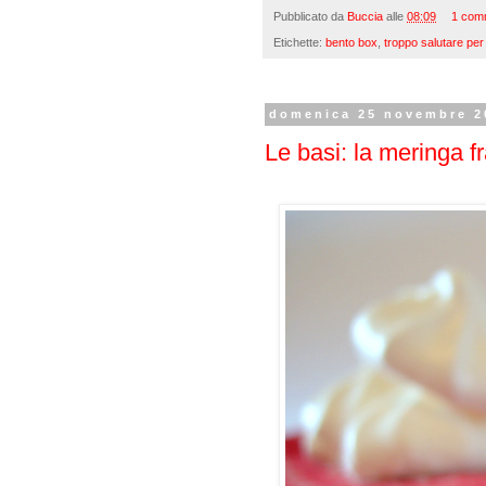
Pubblicato da
Buccia
alle
08:09
1 com
Etichette:
bento box
,
troppo salutare pe
domenica 25 novembre 2
Le basi: la meringa f