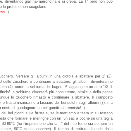
ce, diventando giallina-marroncina e si crepa. La T° però non può
o le proteine non coagulano.
ess
;)
ucchero. Versare gli albumi in una ciotola e sbattere per 1’ (2),
3 dello zucchero e continuare a sbattere: gli albumi diventeranno
’aria (4), come la schiuma del bagno :P. aggiungere un altro 1/3 di
finché la schiuma diventerà più consistente, simile a della panna
unque lo zucchero rimasto e continuare a sbattere. Il composto
le fruste inizieranno a lasciare dei bei solchi sugli albumi (7), ma
a costo di guadagnare un bel gomito da tennista! :)
dei bei picchi sulle fruste e, se le mettiamo a testa in su restano
n resta che formare le meringhe con un
un sac à poche
su una teglia
a 80-90°C (ho l’impressione che la T° del mio forno sia sempre un
decente, 90°C sono oooochei). Il tempo di cottura dipende dalla