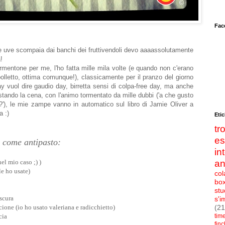
Fac
e uve scompaia dai banchi dei fruttivendoli devo aaaassolutamente
!
ormentone per me, l'ho fatta mille mila volte (e quando non c'erano
polletto, ottima comunque!), classicamente per il pranzo del giorno
y vuol dire gaudio day, birretta sensi di colpa-free day, ma anche
stando la cena, con l'animo tormentato da mille dubbi ('a che gusto
?'), le mie zampe vanno in automatico sul libro di Jamie Oliver a
a :)
Etic
t
e
 come antipasto:
in
el mio caso ;) )
an
le ho usate)
col
bo
stu
scura
s'i
ione (io ho usato valeriana e radicchietto)
(21
cia
tim
fin