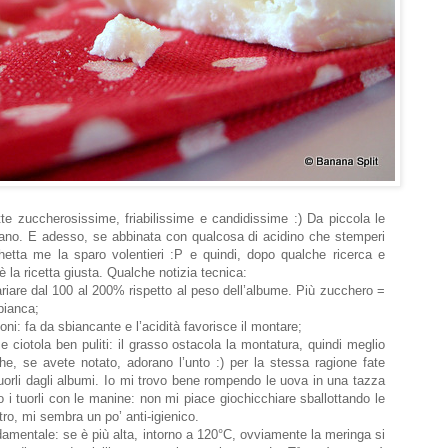
te zuccherosissime, friabilissime e candidissime :) Da piccola le
iano. E adesso, se abbinata con qualcosa di acidino che stemperi
hetta me la sparo volentieri :P e quindi, dopo qualche ricerca e
è la ricetta giusta. Qualche notizia tecnica:
ariare dal 100 al 200% rispetto al peso dell’albume. Più zucchero =
bianca;
oni: fa da sbiancante e l’acidità favorisce il montare;
e ciotola ben puliti: il grasso ostacola la montatura, quindi meglio
 che, se avete notato, adorano l’unto :) per la stessa ragione fate
uorli dagli albumi. Io mi trovo bene rompendo le uova in una tazza
co i tuorli con le manine: non mi piace giochicchiare sballottando le
ro, mi sembra un po’ anti-igienico.
damentale: se è più alta, intorno a 120°C, ovviamente la meringa si