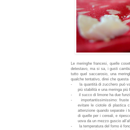
Le meringhe francesi, quelle coset
detestavo, ma si sa, i gusti camb
tutto quel saccarosio, una mering
qualche tentativo, direi che questa 
-
la quantità di zucchero può v
più stabilità e una meringa più 
-
il succo di limone ha due funzi
-
importantissimissimo: fruste 
evitare le ciotole di plastica
attenzione quando separate i t
di quelle per i cereali, e ripes
uova da un mezzo guscio all’alt
-
la temperatura del forno è fon