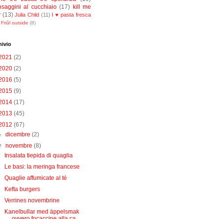
osaggini al cucchiaio
(17)
kill me
y
(13)
Julia Child
(11)
I ♥ pasta fresca
Friûl outside
(8)
hivio
2021
(2)
2020
(2)
2016
(5)
2015
(9)
2014
(17)
2013
(45)
2012
(67)
►
dicembre
(2)
▼
novembre
(8)
Insalata tiepida di quaglia
Le basi: la meringa francese
Quaglie affumicate al té
Kefta burgers
Verrines novembrine
Kanelbullar med äppelsmak
ovvero focaccine alla ca...