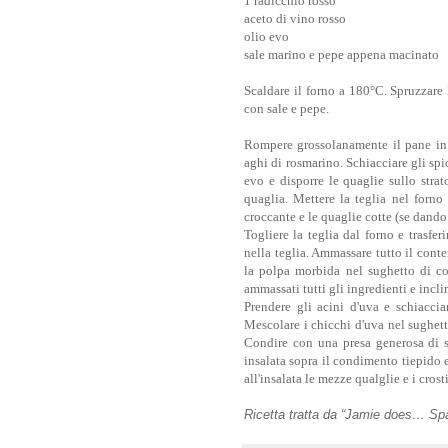
1 radicchio rosso
aceto di vino rosso
olio evo
sale marino e pepe appena macinato
Scaldare il forno a 180°C. Spruzzare 
con sale e pepe.
Rompere grossolanamente il pane in p
aghi di rosmarino. Schiacciare gli spic
evo e disporre le quaglie sullo strat
quaglia. Mettere la teglia nel forno
croccante e le quaglie cotte (se dando
Togliere la teglia dal forno e trasfer
nella teglia. Ammassare tutto il conte
la polpa morbida nel sughetto di co
ammassati tutti gli ingredienti e inclin
Prendere gli acini d'uva e schiaccia
Mescolare i chicchi d'uva nel sughetto
Condire con una presa generosa di s
insalata sopra il condimento tiepido
all'insalata le mezze qualglie e i crosti
Ricetta tratta da “
Jamie does… Spai