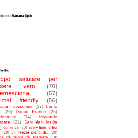
ebook: Banana Split
hette:
roppo salutare per
ssere vero
(70)
ternescional
(57)
imal friendly
(56)
azioni coccolose
(37)
bento
x
(26)
Douce France
(25)
dentessi
(24)
lievitando
mpara
(22)
Sardinian inside
)
conserve
(20)
every time is tea
e
(20)
un freezer pieno di...
(20)
ché c'è zucca c'è speranza
(19)