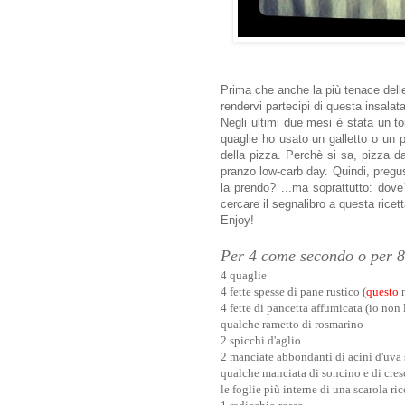
Prima che anche la più tenace dell
rendervi partecipi di questa insalata
Negli ultimi due mesi è stata un t
quaglie ho usato un galletto o un 
della pizza. Perchè si sa,
pizza da
pranzo low-carb day. Quindi, pregu
la prendo? ...ma soprattutto: dove
cercare il segnalibro a questa ricett
Enjoy!
Per 4 come secondo o per 8
4 quaglie
4 fette spesse di pane rustico (
questo
n
4 fette di pancetta affumicata (io non 
qualche rametto di rosmarino
2 spicchi d'aglio
2 manciate abbondanti di acini d'uva 
qualche manciata di soncino e di cresc
le foglie più interne di una scarola ric