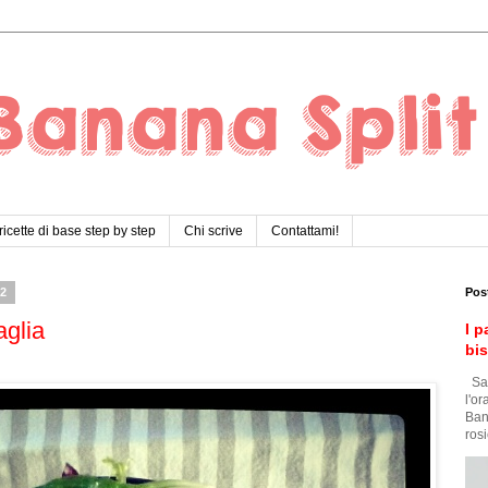
ricette di base step by step
Chi scrive
Contattami!
12
Pos
aglia
I p
bi
Sar
l'o
Ban
rosi