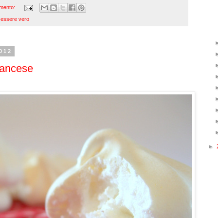
mento:
r essere vero
012
rancese
►