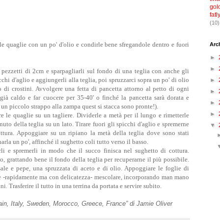
gol
fatl
(10)
le quaglie con un po' d'olio e condirle bene sfregandole dentro e fuori
Arc
►
►
ezzetti di 2cm e sparpagliarli sul fondo di una teglia con anche gli
chi d'aglio e aggiungerli alla teglia, poi spruzzarci sopra un po' di olio
►
o di crostini. Avvolgere una fetta di pancetta attorno al petto di ogni
►
 già caldo e far cuocere per 35-40' o finché la pancetta sarà dorata e
►
 un piccolo strappo alla zampa quest si stacca sono pronte!).
►
ire le quaglie su un tagliere. Dividerle a metà per il lungo e rimetterle
nuto della teglia su un lato. Tirare fuori gli spicchi d'aglio e spremerne
▼
ttura. Appoggiare su un ripiano la metà della teglia dove sono stati
arla un po', affinché il sughetto coli tutto verso il basso.
rli e spremerli in modo che il succo finisca nel sughetto di cottura.
, grattando bene il fondo della teglia per recuperarne il più possibile.
ale e pepe, una spruzzata di aceto e di olio. Appoggiare l
e foglie di
 e -rapidamente ma con delicatezza- mescolare, incorporando man mano
ni. Trasferire il tutto in una terrina da portata e servire subito.
n, Italy, Sweden, Morocco, Greece, France
” di Jamie Oliver