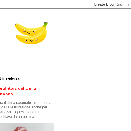
t in evidenza
arafrittus della mia
snonna
à il clima pasquale, ma è giunta
ra della resurrezione anche per
anaSplit! Questo tarlo mi
cchiava da un po', ma...