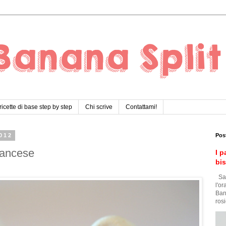
ricette di base step by step
Chi scrive
Contattami!
012
Pos
rancese
I p
bi
Sar
l'o
Ban
rosi