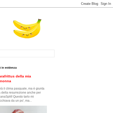
t in evidenza
arafrittus della mia
snonna
à il clima pasquale, ma è giunta
ra della resurrezione anche per
anaSplit! Questo tarlo mi
cchiava da un po', ma...