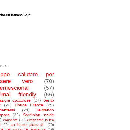
ebook: Banana Split
hette:
roppo salutare per
ssere vero
(70)
ternescional
(57)
imal friendly
(56)
azioni coccolose
(37)
bento
x
(26)
Douce France
(25)
dentessi
(24)
lievitando
mpara
(22)
Sardinian inside
)
conserve
(20)
every time is tea
e
(20)
un freezer pieno di...
(20)
ché c'è zucca c'è speranza
(19)