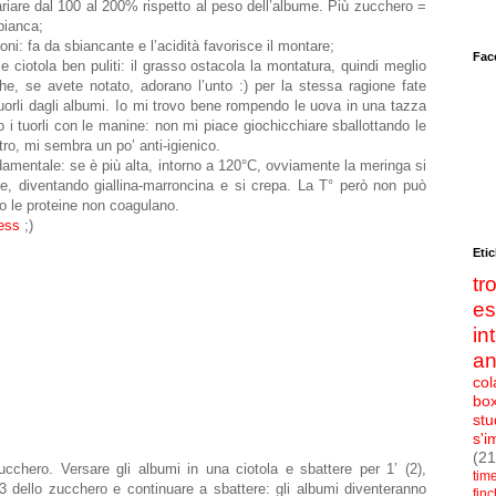
ariare dal 100 al 200% rispetto al peso dell’albume. Più zucchero =
bianca;
oni: fa da sbiancante e l’acidità favorisce il montare;
Fac
e ciotola ben puliti: il grasso ostacola la montatura, quindi meglio
 che, se avete notato, adorano l’unto :) per la stessa ragione fate
uorli dagli albumi. Io mi trovo bene rompendo le uova in una tazza
co i tuorli con le manine: non mi piace giochicchiare sballottando le
ro, mi sembra un po’ anti-igienico.
damentale: se è più alta, intorno a 120°C, ovviamente la meringa si
ce, diventando giallina-marroncina e si crepa. La T° però non può
o le proteine non coagulano.
ess
;)
Etic
t
e
in
an
col
bo
stu
s'i
(21
ucchero. Versare gli albumi in una ciotola e sbattere per 1’ (2),
tim
3 dello zucchero e continuare a sbattere: gli albumi diventeranno
fin