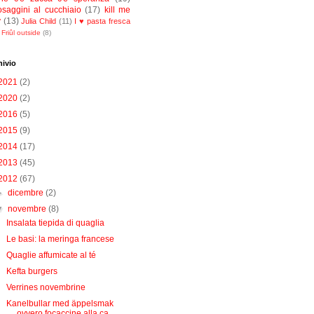
osaggini al cucchiaio
(17)
kill me
y
(13)
Julia Child
(11)
I ♥ pasta fresca
Friûl outside
(8)
hivio
2021
(2)
2020
(2)
2016
(5)
2015
(9)
2014
(17)
2013
(45)
2012
(67)
►
dicembre
(2)
▼
novembre
(8)
Insalata tiepida di quaglia
Le basi: la meringa francese
Quaglie affumicate al té
Kefta burgers
Verrines novembrine
Kanelbullar med äppelsmak
ovvero focaccine alla ca...