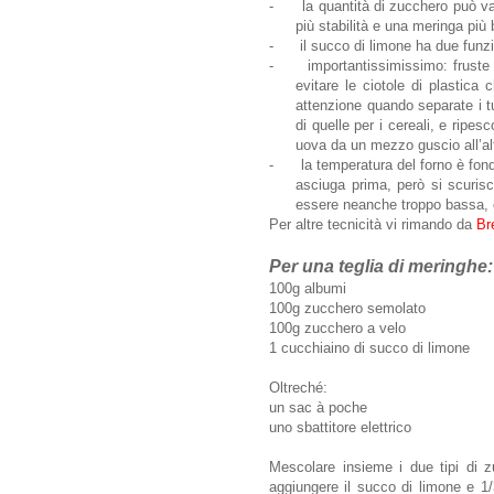
-
la quantità di zucchero può v
più stabilità e una meringa più 
-
il succo di limone ha due funzi
-
importantissimissimo: fruste 
evitare le ciotole di plastica
attenzione quando separate i t
di quelle per i cereali, e ripes
uova da un mezzo guscio all’alt
-
la temperatura del forno è fon
asciuga prima, però si scuris
essere neanche troppo bassa, 
Per altre tecnicità vi rimando da
Br
Per una teglia di meringhe:
100g albumi
100g zucchero semolato
100g zucchero a velo
1 cucchiaino di succo di limone
Oltreché:
un sac à poche
uno sbattitore elettrico
Mescolare insieme i due tipi di z
aggiungere il succo di limone e 1/