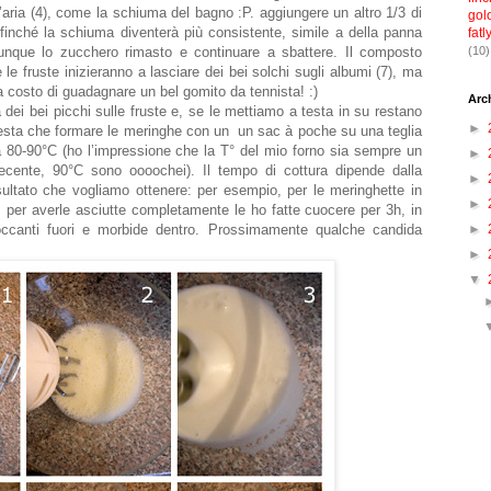
’aria (4), come la schiuma del bagno :P. aggiungere un altro 1/3 di
gol
finché la schiuma diventerà più consistente, simile a della panna
fatl
unque lo zucchero rimasto e continuare a sbattere. Il composto
(10)
le fruste inizieranno a lasciare dei bei solchi sugli albumi (7), ma
a costo di guadagnare un bel gomito da tennista! :)
Arc
dei bei picchi sulle fruste e, se le mettiamo a testa in su restano
►
n resta che formare le meringhe con un
un sac à poche
su una teglia
a 80-90°C (ho l’impressione che la T° del mio forno sia sempre un
►
decente, 90°C sono oooochei). Il tempo di cottura dipende dalla
►
sultato che vogliamo ottenere: per esempio, per le meringhette in
►
, per averle asciutte completamente le ho fatte cuocere per 3h, in
ccanti fuori e morbide dentro. Prossimamente qualche candida
►
►
▼