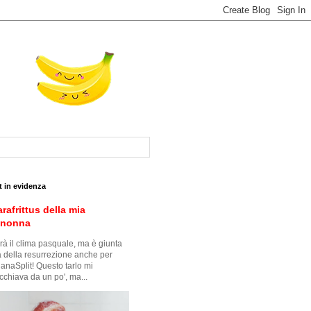
t in evidenza
arafrittus della mia
snonna
à il clima pasquale, ma è giunta
ra della resurrezione anche per
anaSplit! Questo tarlo mi
cchiava da un po', ma...