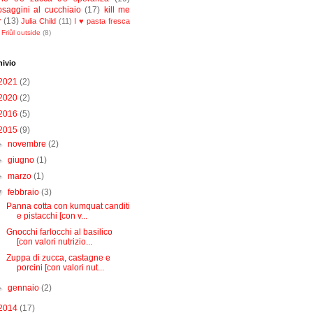
osaggini al cucchiaio
(17)
kill me
y
(13)
Julia Child
(11)
I ♥ pasta fresca
Friûl outside
(8)
hivio
2021
(2)
2020
(2)
2016
(5)
2015
(9)
►
novembre
(2)
►
giugno
(1)
►
marzo
(1)
▼
febbraio
(3)
Panna cotta con kumquat canditi
e pistacchi [con v...
Gnocchi farlocchi al basilico
[con valori nutrizio...
Zuppa di zucca, castagne e
porcini [con valori nut...
►
gennaio
(2)
2014
(17)