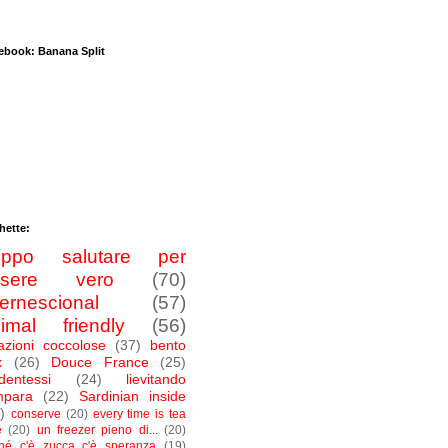
ebook: Banana Split
hette:
roppo salutare per
ssere vero
(70)
ternescional
(57)
imal friendly
(56)
azioni coccolose
(37)
bento
x
(26)
Douce France
(25)
dentessi
(24)
lievitando
mpara
(22)
Sardinian inside
)
conserve
(20)
every time is tea
e
(20)
un freezer pieno di...
(20)
ché c'è zucca c'è speranza
(19)