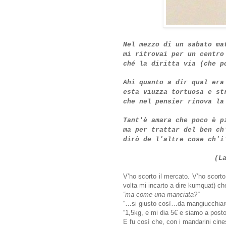
Nel mezzo di un sabato ma
mi ritrovai per un centro
ché la diritta via (che p
Ahi quanto a dir qual era
esta viuzza tortuosa e st
che nel pensier rinova la
Tant'è amara che poco è p
ma per trattar del ben ch
dirò de l'altre cose ch'i
(L
V’ho scorto il mercato. V’ho scort
volta mi incarto a dire kumquat) ch
“ma come una manciata?”
“…si giusto così…da mangiucchiare
“1,5kg, e mi dia 5€ e siamo a posto
E fu così che, con i mandarini cines