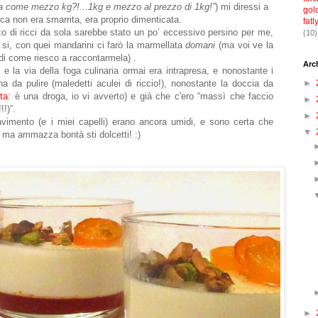
a come mezzo kg?!...1kg e mezzo al prezzo di 1kg!”
) mi diressi a
gol
eca non era smarrita, era proprio dimenticata.
fatl
o di ricci da sola sarebbe stato un po’ eccessivo persino per me,
(10)
 si, con quei mandarini ci farò la marmellata
domani
(ma voi ve la
di come riesco a raccontarmela)
.
Arc
, e la via della foga culinaria ormai era intrapresa, e nonostante i
na da pulire (maledetti aculei di riccio!), nonostante la doccia da
►
ta
: è una droga, io vi avverto) e già che c'ero “massì che faccio
►
!)”.
►
pavimento (e i miei capelli) erano ancora umidi, e sono certa che
▼
, ma ammazza bontà sti dolcetti! :)
►