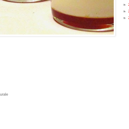
►
►
►
turale