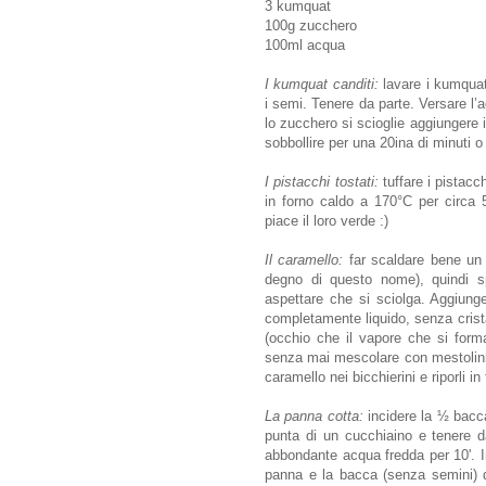
3 kumquat
100g zucchero
100ml acqua
I kumquat canditi:
lavare i kumquat 
i semi. Tenere da parte. Versare l
lo zucchero si scioglie aggiungere 
sobbollire per una 20ina di minuti o
I pistacchi tostati:
tuffare i pistacch
in forno caldo a 170°C per circa 5
piace il loro verde :)
Il caramello:
far scaldare bene un 
degno di questo nome), quindi s
aspettare che si sciolga. Aggiung
completamente liquido, senza cristal
(occhio che il vapore che si form
senza mai mescolare con mestolini e 
caramello nei bicchierini e riporli in 
La panna cotta:
incidere la ½ bacca
punta di un cucchiaino e tenere da
abbondante acqua fredda per 10'. In
panna e la bacca (senza semini) d