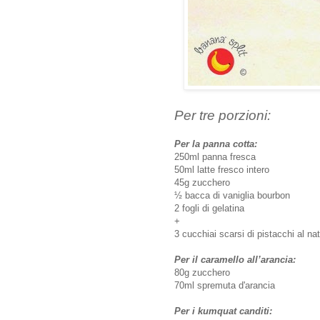
Per tre porzioni:
Per la panna cotta:
250ml panna fresca
50ml latte fresco intero
45g zucchero
½ bacca di vaniglia bourbon
2 fogli di gelatina
+
3 cucchiai scarsi di pistacchi al na
Per il caramello all’arancia:
80g zucchero
70ml spremuta d'arancia
Per i kumquat canditi: