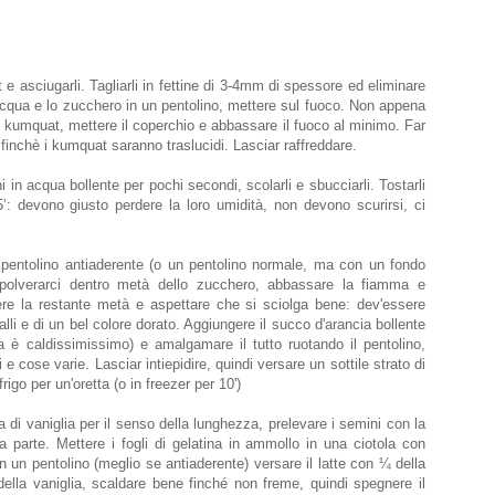
e asciugarli. Tagliarli in fettine di 3-4mm di spessore ed eliminare
’acqua e lo zucchero in un pentolino, mettere sul fuoco. Non appena
i kumquat, mettere il coperchio e abbassare il fuoco al minimo. Far
 finchè i kumquat saranno traslucidi. Lasciar raffreddare.
i in acqua bollente per pochi secondi, scolarli e sbucciarli. Tostarli
’: devono giusto perdere la loro umidità, non devono scurirsi, ci
pentolino antiaderente (o un pentolino normale, ma con un fondo
polverarci dentro metà dello zucchero, abbassare la fiamma e
ere la restante metà e aspettare che si sciolga bene: dev'essere
li e di un bel colore dorato. Aggiungere il succo d'arancia bollente
a è caldissimissimo) e amalgamare il tutto ruotando il pentolino,
cose varie. Lasciar intiepidire, quindi versare un sottile strato di
frigo per un'oretta (o in freezer per 10')
 di vaniglia per il senso della lunghezza, prelevare i semini con la
 parte. Mettere i fogli di gelatina in ammollo in una ciotola con
 un pentolino (meglio se antiaderente) versare il latte con ¼ della
ella vaniglia, scaldare bene finché non freme, quindi spegnere il