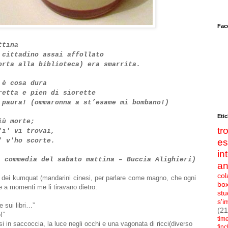
Fac
ttina
 cittadino assai affollato
orta alla biblioteca) era smarrita.
 è cosa dura
retta e pien di siorette
 paura! (ommaronna a st’esame mi bombano!)
Etic
iù morte;
t
'i' vi trovai,
' v'ho scorte.
e
in
a commedia del sabato mattina – Buccia Alighieri)
an
col
o dei kumquat (mandarini cinesi, per parlare come magno, che ogni
bo
e a momenti me li tiravano dietro:
stu
s'i
 sui libri…”
(21
!”
tim
i in saccoccia, la luce negli occhi e una vagonata di ricci(diverso
fin