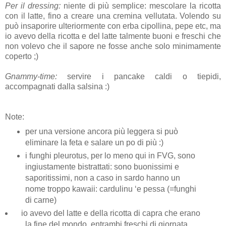
Per il dressing:
niente di più semplice: mescolare la ricotta
con il latte, fino a creare una cremina vellutata. Volendo su
può insaporire ulteriormente con erba cipollina, pepe etc, ma
io avevo della ricotta e del latte talmente buoni e freschi che
non volevo che il sapore ne fosse anche solo minimamente
coperto ;)
Gnammy-time:
servire i pancake caldi o tiepidi,
accompagnati dalla salsina :)
Note:
per una versione ancora più leggera si può
eliminare la feta e salare un po di più :)
i funghi pleurotus, per lo meno qui in FVG, sono
ingiustamente bistrattati: sono buonissimi e
saporitissimi, non a caso in sardo hanno un
nome troppo kawaii: cardulinu ‘e pessa
(=funghi
di carne)
io avevo del latte e della ricotta di capra che erano
la fine del mondo, entrambi freschi di giornata,