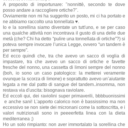
A proposito di importunare: "nonnittè, secondo te dove
posso andare a raccogliere ortiche?".
Ovviamente non mi ha suggerito un posto, mi ci ha portato e
ne abbiamo raccolto una tonnellata
♥
.
Io e la sorellina siamo diventate un tutt'uno, e se per caso
una qualche attività non incontrava il gusto di una delle due
metà (che? Chi ha detto “pulire una tonnellata di ortiche”?) si
poteva sempre invocare l’unica Legge, ovvero “un tandem è
per sempre”.
Ed ecco quindi che, tra che avevo un sacco di voglia di
impastare, tra che avevo un sacco di ortiche e favette
fresche del nonno, una cassetta di limoni sempre del nonno
(boh, io sono un caso patologico: la metterei veramente
ovunque la scorza di limone) e soprattutto avevo un’aiutante
legata a me dal patto di sangue del tandem..insomma, non
restava via d'uscita: bisognava raviolare.
Ed eccoli qui, dei raviolini super primaverili, bbbbuonissimi
e anche sani! L'apporto calorico non è bassissimo ma non
eccessivo se non siete dei micronani come la sottoscritta, e i
valori nutrizionali sono in peeeerfetta linea con la dieta
mediterranea ;)
Ho un solo rimpianto: non aver immortalato la sorellina che