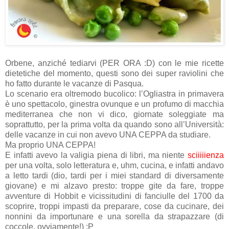
Orbene, anziché tediarvi (PER ORA :D) con le mie ricette
dietetiche del momento, questi sono dei super raviolini che
ho fatto durante le vacanze di Pasqua.
Lo scenario era oltremodo bucolico: l’Ogliastra in primavera
è uno spettacolo, ginestra ovunque e un profumo di macchia
mediterranea che non vi dico, giornate soleggiate ma
soprattutto, per la prima volta da quando sono all’Università:
delle vacanze in cui non avevo UNA CEPPA da studiare.
Ma proprio UNA CEPPA!
E infatti avevo la valigia piena di libri, ma niente
sciiiiienza
per una volta, solo letteratura e, uhm, cucina, e infatti andavo
a letto tardi (dio, tardi per i miei standard di diversamente
giovane) e mi alzavo presto: troppe gite da fare, troppe
avventure di Hobbit e vicissitudini di fanciulle del 1700 da
scoprire, troppi impasti da preparare, cose da cucinare, dei
nonnini da importunare e una sorella da strapazzare (di
coccole, ovviamente!) :P