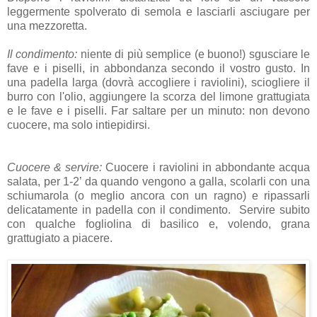
leggermente spolverato di semola e lasciarli asciugare per
una mezzoretta.
Il condimento:
niente di più semplice (e buono!) sgusciare le
fave e i piselli, in abbondanza secondo il vostro gusto. In
una padella larga (dovrà accogliere i raviolini), sciogliere il
burro con l'olio, aggiungere la scorza del limone grattugiata
e le fave e i piselli. Far saltare per un minuto: non devono
cuocere, ma solo intiepidirsi.
Cuocere & servire:
Cuocere i raviolini in abbondante acqua
salata, per 1-2’ da quando vengono a galla, scolarli con una
schiumarola (o meglio ancora con un ragno) e ripassarli
delicatamente in padella con il condimento. Servire subito
con qualche fogliolina di basilico e, volendo, grana
grattugiato a piacere.