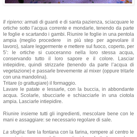
Il ripieno:
armati di guanti e di santa pazienza, sciacquare le
ortiche sotto l’acqua corrente e mondarle, tenendo da parte
le foglie e scartando i gambi. Riunire le foglie in una pentola
ampia (meglio procedere in più step per agevolare il
lavoro), salare leggermente e mettere sul fuoco, coperto, per
5’: le ortiche si cuoceranno nella loro stessa acqua,
conservando tutto il loro sapore e il colore. Lasciar
intiepidire, quindi strizzarle (tenendo da parte l’acqua di
vegetazione) e passarle brevemente al mixer (oppure tritarle
con una mandolina).
Tritare (o grattugiare) il formaggio.
Lavare le patate e lessarle, con la buccia, in abbondante
acqua. Scolarle, sbucciarle e schiacciarle in una ciotola
ampia. Lasciarle intiepidire.
Riunire insieme tutti gli ingredienti, mescolare bene con le
mani e assaggiare: se necessario regolare di sale.
La sfoglia:
fare la fontana con la farina, rompere al centro le