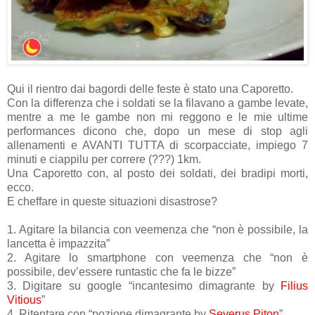
Qui il rientro dai bagordi delle feste è stato una Caporetto.
Con la differenza che i soldati se la filavano a gambe levate,
mentre a me le gambe non mi reggono e le mie ultime
performances dicono che, dopo un mese di stop agli
allenamenti e AVANTI TUTTA di scorpacciate, impiego 7
minuti e ciappilu per correre (???) 1km.
Una Caporetto con, al posto dei soldati, dei bradipi morti,
ecco.
E cheffare in queste situazioni disastrose?
1. Agitare la bilancia con veemenza che “non è possibile, la
lancetta è impazzita”
2. Agitare lo smartphone con veemenza che “non è
possibile, dev’essere runtastic che fa le bizze”
3. Digitare su google “incantesimo dimagrante by
Filius
Vitious
”
4. Ritentare con “pozione dimagrante by
Severus Piton
”