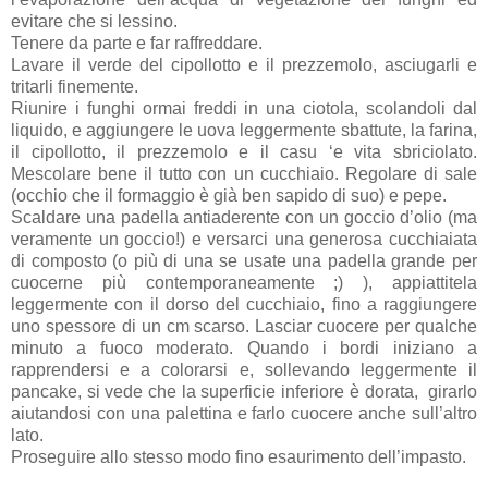
evitare che si lessino.
Tenere da parte e far raffreddare.
Lavare il verde del cipollotto e il prezzemolo, asciugarli e
tritarli finemente.
Riunire i funghi ormai freddi in una ciotola, scolandoli dal
liquido, e aggiungere le uova leggermente sbattute, la farina,
il cipollotto, il prezzemolo e il casu ‘e vita sbriciolato.
Mescolare bene il tutto con un cucchiaio. Regolare di sale
(occhio che il formaggio è già ben sapido di suo) e pepe.
Scaldare una padella antiaderente con un goccio d’olio (ma
veramente un goccio!) e versarci una
generosa cucchiaiata
di composto (o più di una se usate una padella grande per
cuocerne più contemporaneamente ;) ), appiattitela
leggermente con il dorso del cucchiaio, fino a raggiungere
uno spessore di un cm scarso. Lasciar cuocere per qualche
minuto a fuoco moderato. Quando i bordi iniziano a
rapprendersi e a colorarsi e, sollevando leggermente il
pancake, si vede che la superficie inferiore è dorata, girarlo
aiutandosi con una palettina e farlo cuocere anche sull’altro
lato.
Proseguire allo stesso modo fino esaurimento dell’impasto.