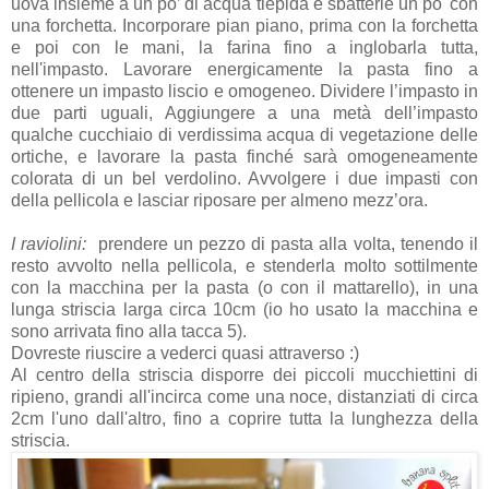
uova insieme a un po’ di acqua tiepida e sbatterle un po' con
una forchetta. Incorporare pian piano, prima con la forchetta
e poi con le mani, la farina fino a inglobarla tutta,
nell'impasto. Lavorare energicamente la pasta fino a
ottenere un impasto liscio e omogeneo. Dividere l’impasto in
due parti uguali, Aggiungere a una metà dell’impasto
qualche cucchiaio di verdissima acqua di vegetazione delle
ortiche, e lavorare la pasta finché sarà omogeneamente
colorata di un bel verdolino. Avvolgere i due impasti con
della pellicola e lasciar riposare per almeno mezz’ora.
I raviolini:
prendere un pezzo di pasta alla volta, tenendo il
resto avvolto nella pellicola, e stenderla molto sottilmente
con la macchina per la pasta (o con il mattarello), in una
lunga striscia larga circa 10cm (io ho usato la macchina e
sono arrivata fino alla tacca 5).
Dovreste riuscire a vederci quasi attraverso :)
Al centro della striscia disporre dei piccoli mucchiettini di
ripieno, grandi all'incirca come una noce, distanziati di circa
2cm l'uno dall'altro, fino a coprire tutta la lunghezza della
striscia.