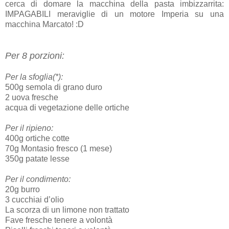
cerca di domare la macchina della pasta imbizzarrita:
IMPAGABILI meraviglie di un motore Imperia su una
macchina Marcato! :D
Per 8 porzioni:
Per la sfoglia(*):
500g semola di grano duro
2 uova fresche
acqua di vegetazione delle ortiche
Per il ripieno:
400g ortiche cotte
70g Montasio fresco (1 mese)
350g patate lesse
Per il condimento:
20g burro
3 cucchiai d’olio
La scorza di un limone non trattato
Fave fresche tenere a volontà