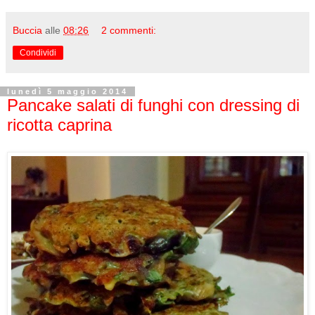
Buccia
alle
08:26
2 commenti:
Condividi
lunedì 5 maggio 2014
Pancake salati di funghi con dressing di
ricotta caprina