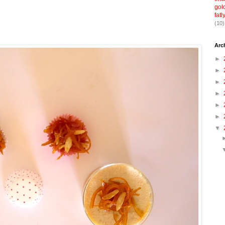
gol
fatl
(10)
Arc
►
►
►
►
►
►
▼