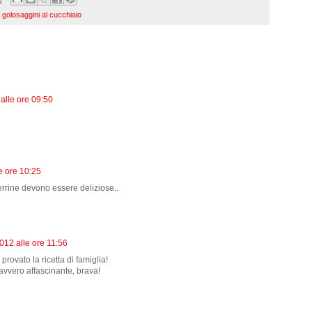
,
golosaggini al cucchiaio
alle ore 09:50
e ore 10:25
errine devono essere deliziose..
12 alle ore 11:56
ovato la ricetta di famiglia!
 davvero affascinante, brava!