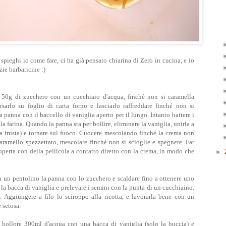
 spieghi io come fare, ci ha già pensato chiarina di Zero in cucina, e io
zie barbaricine :)
50g di zucchero con un cucchiaio d'acqua, finché non si caramella
arlo su foglio di carta forno e lasciarlo raffreddare finché non si
la panna con il baccello di vaniglia aperto per il lungo. Intanto battere i
 la farina. Quando la panna sta per bollire, eliminare la vaniglia, unirla a
la frusta) e tornare sul fuoco. Cuocere mescolando finché la crema non
 caramello spezzettato, mescolare finché non si scioglie e spegnere. Far
coperta con della pellicola a contatto diretto con la crema, in modo che
►
n un pentolino la panna con lo zucchero e scaldare fino a ottenere uno
e la bacca di vaniglia e prelevare i semini con la punta di un cucchiaino.
a. Aggiungere a filo lo sciroppo alla ricotta, e lavorarla bene con un
e setosa.
 bollore 300ml d'acqua con una bacca di vaniglia (solo la buccia) e