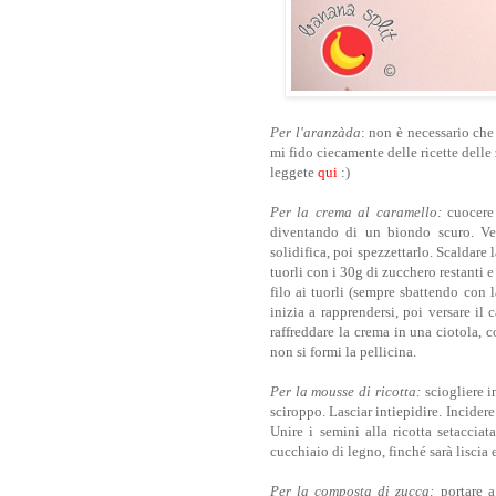
Per l'aranzàda
: non è necessario che
mi fido ciecamente delle ricette delle 
leggete
qui
:)
Per la crema al caramello:
cuocere 
diventando di un biondo scuro. Vers
solidifica, poi spezzettarlo. Scaldare 
tuorli con i 30g di zucchero restanti e
filo ai tuorli (sempre sbattendo con 
inizia a rapprendersi, poi versare il
raffreddare la crema in una ciotola, 
non si formi la pellicina.
Per la mousse di ricotta:
sciogliere i
sciroppo. Lasciar intiepidire. Incider
Unire i semini alla ricotta setacciat
cucchiaio di legno, finché sarà liscia 
Per la composta di zucca:
portare a