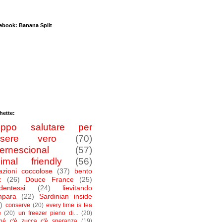
ebook: Banana Split
hette:
roppo salutare per
ssere vero
(70)
ternescional
(57)
imal friendly
(56)
azioni coccolose
(37)
bento
x
(26)
Douce France
(25)
dentessi
(24)
lievitando
mpara
(22)
Sardinian inside
)
conserve
(20)
every time is tea
e
(20)
un freezer pieno di...
(20)
ché c'è zucca c'è speranza
(19)