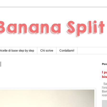
ricette di base step by step
Chi scrive
Contattami!
2
Pos
I p
bi
Sar
l'o
Ban
rosi