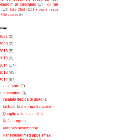
osaggini al cucchiaio
(17)
kill me
y
(13)
Julia Child
(11)
I ♥ pasta fresca
Friûl outside
(8)
hivio
2021
(2)
2020
(2)
2016
(5)
2015
(9)
2014
(17)
2013
(45)
2012
(67)
►
dicembre
(2)
▼
novembre
(8)
Insalata tiepida di quaglia
Le basi: la meringa francese
Quaglie affumicate al té
Kefta burgers
Verrines novembrine
Kanelbullar med äppelsmak
ovvero focaccine alla ca...