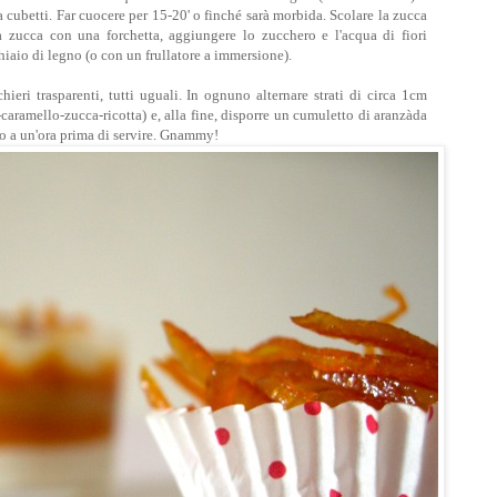
a cubetti. Far cuocere per 15-20' o finché sarà morbida. Scolare la zucca
 la zucca con una forchetta, aggiungere lo zucchero e l'acqua di fiori
iaio di legno (o con un frullatore a immersione).
hieri trasparenti, tutti uguali. In ognuno alternare strati di circa 1cm
-caramello-zucca-ricotta) e, alla fine, disporre un cumuletto di aranzàda
o a un'ora prima di servire. Gnammy!