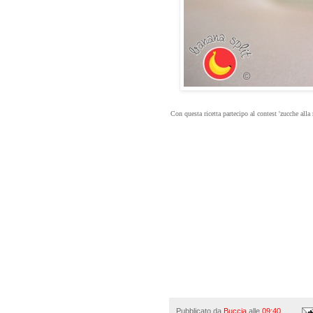
Con questa ricetta partecipo al contest 'zucche alla 
Pubblicato da
Buccia
alle
09:40