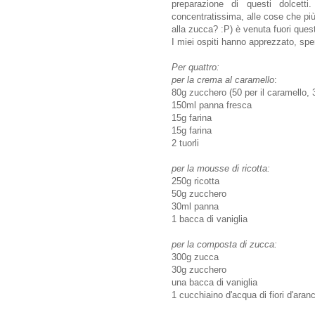
preparazione di questi dolcett
concentratissima, alle cose che più
alla zucca? :P) è venuta fuori ques
I miei ospiti hanno apprezzato, spe
Per quattro:
per la crema al caramello
:
80g zucchero (50 per il caramello, 30
150ml panna fresca
15g farina
15g farina
2 tuorli
per la mousse di ricotta:
250g ricotta
50g zucchero
30ml panna
1 bacca di vaniglia
per la composta di zucca:
300g zucca
30g zucchero
una bacca di vaniglia
1 cucchiaino d'acqua di fiori d'aranc