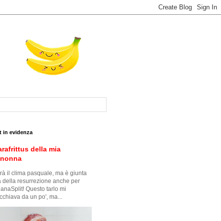
t in evidenza
arafrittus della mia
snonna
à il clima pasquale, ma è giunta
ra della resurrezione anche per
anaSplit! Questo tarlo mi
cchiava da un po', ma...