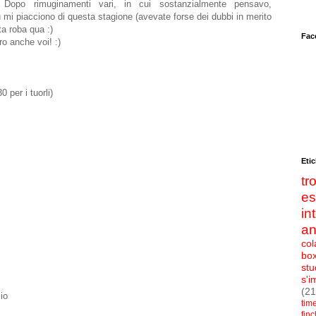
i. Dopo rimuginamenti vari, in cui sostanzialmente pensavo,
 mi piacciono di questa stagione (avevate forse dei dubbi in merito
ta roba qua :)
Fac
ro anche voi! :)
 per i tuorli)
Etic
t
e
in
an
col
bo
stu
s'i
(21
io
tim
fin