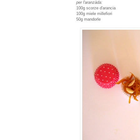
per l'aranzàda:
100g scorze d'arancia
100g miele millefiori
50g mandorle