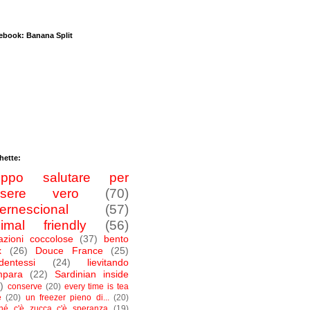
ebook: Banana Split
hette:
roppo salutare per
ssere vero
(70)
ternescional
(57)
imal friendly
(56)
azioni coccolose
(37)
bento
x
(26)
Douce France
(25)
dentessi
(24)
lievitando
mpara
(22)
Sardinian inside
)
conserve
(20)
every time is tea
e
(20)
un freezer pieno di...
(20)
ché c'è zucca c'è speranza
(19)