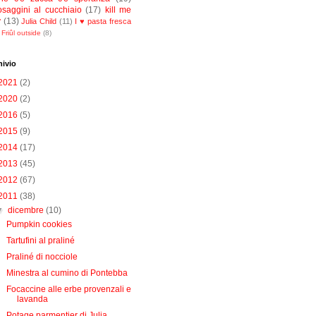
osaggini al cucchiaio
(17)
kill me
y
(13)
Julia Child
(11)
I ♥ pasta fresca
Friûl outside
(8)
hivio
2021
(2)
2020
(2)
2016
(5)
2015
(9)
2014
(17)
2013
(45)
2012
(67)
2011
(38)
▼
dicembre
(10)
Pumpkin cookies
Tartufini al praliné
Praliné di nocciole
Minestra al cumino di Pontebba
Focaccine alle erbe provenzali e
lavanda
Potage parmentier di Julia