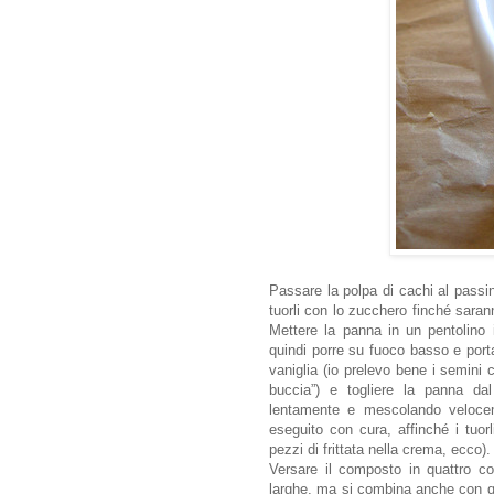
Passare la polpa di cachi al passin
tuorli con lo zucchero finché sar
Mettere la panna in un pentolino 
quindi porre su fuoco basso e porta
vaniglia (io prelevo bene i semini 
buccia”) e togliere la panna da
lentamente e mescolando veloce
eseguito con cura, affinché i tuor
pezzi di frittata nella crema, ecco).
Versare il composto in quattro c
larghe, ma si combina anche con qu