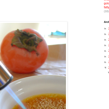
gol
fatl
(10)
Arc
►
►
►
►
►
►
►
▼