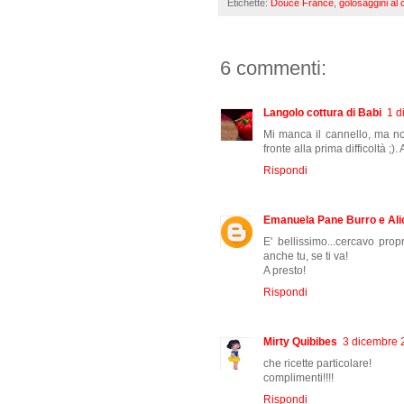
Etichette:
Douce France
,
golosaggini al 
6 commenti:
Langolo cottura di Babi
1 d
Mi manca il cannello, ma no
fronte alla prima difficoltà ;).
Rispondi
Emanuela Pane Burro e Ali
E' bellissimo...cercavo prop
anche tu, se ti va!
A presto!
Rispondi
Mirty Quibibes
3 dicembre 2
che ricette particolare!
complimenti!!!!
Rispondi