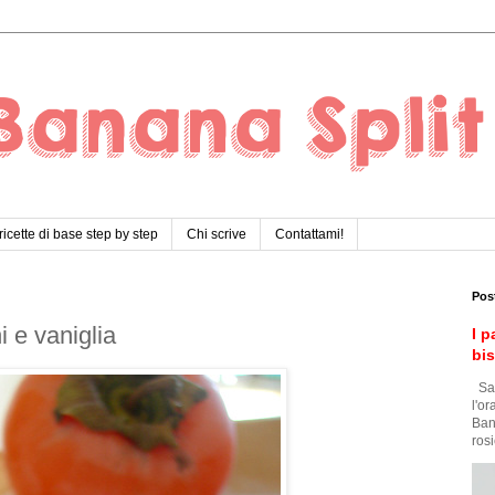
ricette di base step by step
Chi scrive
Contattami!
Pos
 e vaniglia
I p
bi
Sar
l'o
Ban
rosi