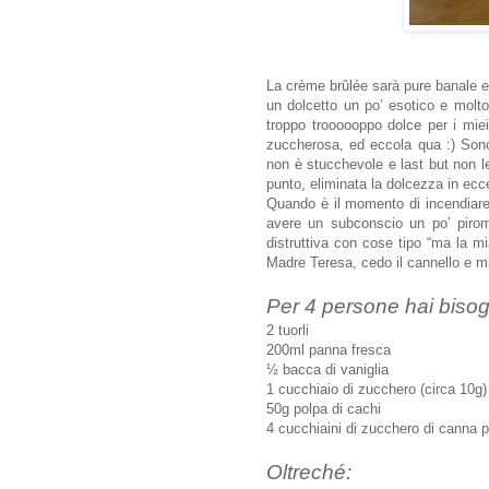
La crème brûlée sarà pure banale e 
un dolcetto un po’ esotico e molto
troppo troooooppo dolce per i mie
zuccherosa, ed eccola qua :)
Sono
non è stucchevole e last but non l
punto, e
liminata la dolcezza in ecce
Quando è il momento di incendiare 
avere un subconscio un po’ pirom
distruttiva con cose tipo “ma la 
Madre Teresa, cedo il cannello e m
Per 4 persone hai biso
2 tuorli
200ml panna fresca
½ bacca di vaniglia
1 cucchiaio di zucchero (circa 10g)
50g polpa di cachi
4 cucchiaini di zucchero di canna 
Oltreché: