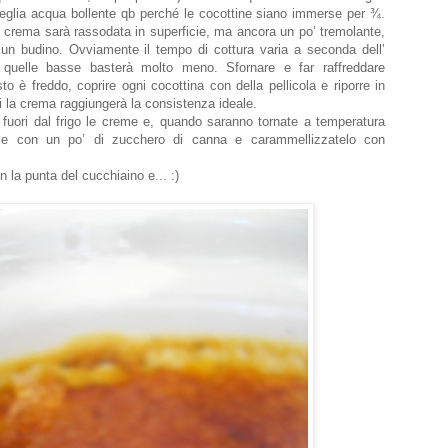
a teglia acqua bollente qb perché le cocottine siano immerse per ¾.
la crema sarà rassodata in superficie, ma ancora un po’ tremolante,
 un budino. Ovviamente il tempo di cottura varia a seconda dell’
e quelle basse basterà molto meno. Sfornare e far raffreddare
è freddo, coprire ogni cocottina con della pellicola e riporre in
i la crema raggiungerà la consistenza ideale.
te fuori dal frigo le creme e, quando saranno tornate a temperatura
cie con un po’ di zucchero di canna e carammellizzatelo con
 la punta del cucchiaino e... :)