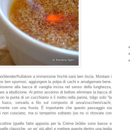
o/blender/frullatore a immersione finchè sarà ben liscia. Montare i
anno ben spumosi, aggiungere la polpa di cachi e amalgamare bene.
insieme alla bacca di vaniglia incisa nel senso della lunghezza,
re a ebollizione. Al primo accenno di bollore eliminare la bacca di
con la punta di un cucchiaino e li metto nella panna, tolgo solo “la
l fuoco, versarla a filo sul composto di uova/zucchero/cachi,
mente con una frusta. È importante che questo passaggio sia
li non cuociano, ma si temperino soltanto (se no vi ritrovate con
ocottine (quelle fatte apposta per la Crème brûlée sono basse e
elle classiche, un po’ più alte) e mettere queste dentro una teglia