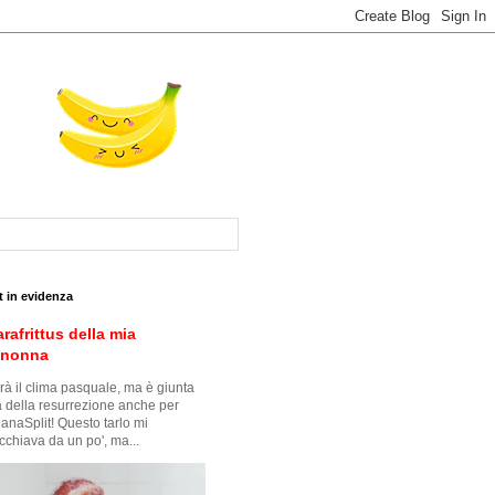
t in evidenza
arafrittus della mia
snonna
à il clima pasquale, ma è giunta
ra della resurrezione anche per
anaSplit! Questo tarlo mi
cchiava da un po', ma...