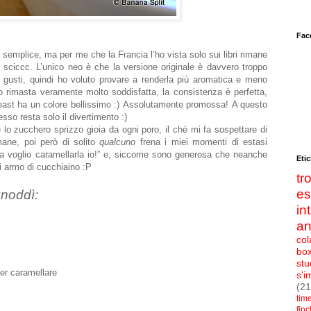
Fac
semplice, ma per me che la Francia l’ho vista solo sui libri rimane
 sciccc. L’unico neo è che la versione originale è davvero troppo
i gusti, quindi ho voluto provare a renderla più aromatica e meno
 rimasta veramente molto soddisfatta, la consistenza è perfetta,
east ha un colore bellissimo :)
Assolutamente promossa!
A questo
sso resta solo il divertimento :)
lo zucchero sprizzo gioia da ogni poro, il ché mi fa sospettare di
ane, poi però di solito
qualcuno
frena i miei momenti di estasi
mia voglio caramellarla io!” e, siccome sono generosa che neanche
Etic
i armo di cucchiaino :P
t
e
gnoddì:
in
an
col
bo
stu
per caramellare
s'i
(21
tim
fin