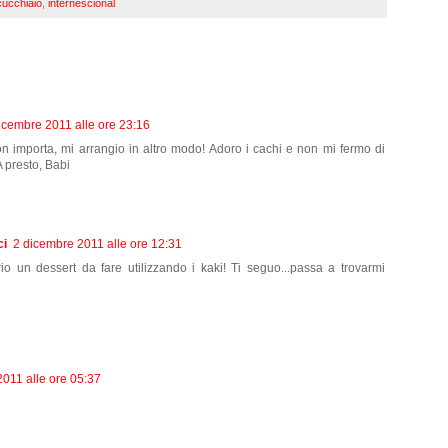
cucchiaio
,
internescional
icembre 2011 alle ore 23:16
n importa, mi arrangio in altro modo! Adoro i cachi e non mi fermo di
 A presto, Babi
ci
2 dicembre 2011 alle ore 12:31
rio un dessert da fare utilizzando i kaki! Ti seguo...passa a trovarmi
011 alle ore 05:37