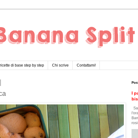
ricette di base step by step
Chi scrive
Contattami!
Pos
ca
I p
bi
Sar
l'o
Ban
rosi