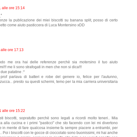
1 alle ore 15:14
_*
enze la publicazione dei miei biscotti su banana split, posso di certo
ispetto come aiuto pasticcera di Luca Montersino xDD
 alle ore 17:13
ondo me ora hai delle referenze perchè sia motersino il tuo aiuto
i!!! me li sono strafogati in men che non si dica!!!
e due patatine :*
prof parlava di batteri e robe del genere io, felice per l'autunno,
 zucca... presto su questi schermi, temo per la mia carriera universitaria
 alle ore 15:22
ti biscotti, sopratutto perchè sono legati a ricordi molto teneri.. Mia
ra alla cucina e i primi "pasticci" che sto facendo con lei mi divertono
ne in mente di fare qualcosa insieme fa sempre piacere a entrambi, per
e.. Poi i biscotti con le gocce di cioccolato sono buonissimi, mi hai anche