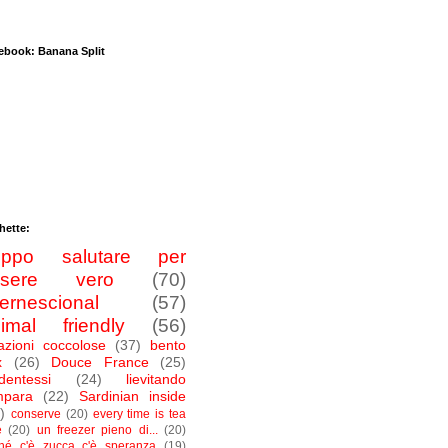
ebook: Banana Split
hette:
roppo salutare per
ssere vero
(70)
ternescional
(57)
imal friendly
(56)
azioni coccolose
(37)
bento
x
(26)
Douce France
(25)
dentessi
(24)
lievitando
mpara
(22)
Sardinian inside
)
conserve
(20)
every time is tea
e
(20)
un freezer pieno di...
(20)
ché c'è zucca c'è speranza
(19)