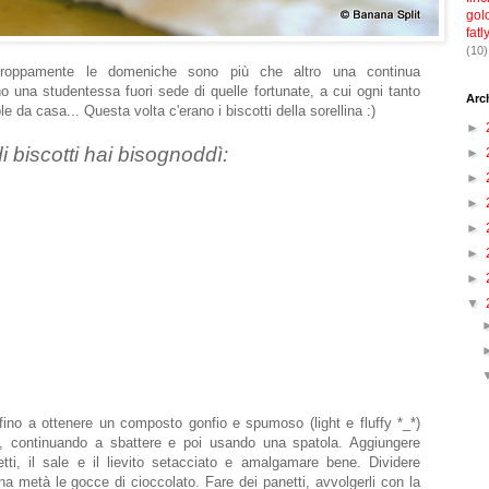
gol
fatl
(10)
rtroppamente le domeniche sono più che altro una continua
no una studentessa fuori sede di quelle fortunate, a cui ogni tanto
Arc
e da casa... Questa volta c'erano i biscotti della sorellina :)
►
 biscotti hai bisognoddì:
►
►
►
►
►
►
▼
fino a ottenere un composto gonfio e spumoso (light e fluffy *_*)
e, continuando a sbattere e poi usando una spatola. Aggiungere
tti, il sale e il lievito setacciato e amalgamare bene. Dividere
a metà le gocce di cioccolato. Fare dei panetti, avvolgerli con la