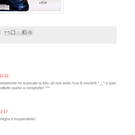
 11:22
viamente ho scaricato la foto, uh non vedo l'ora di rivederti *__* e quei
rattutto quello a coniglietto! :***
12:17
amiglia è insuperabile!