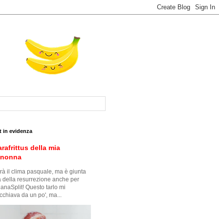
t in evidenza
arafrittus della mia
snonna
à il clima pasquale, ma è giunta
ra della resurrezione anche per
anaSplit! Questo tarlo mi
cchiava da un po', ma...