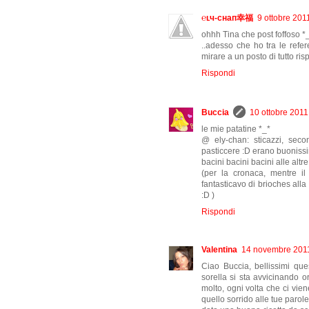
℮ʟч-сʜaп幸福
9 ottobre 201
ohhh Tina che post foffoso *
..adesso che ho tra le refer
mirare a un posto di tutto r
Rispondi
Buccia
10 ottobre 2011
le mie patatine *_*
@ ely-chan: sticazzi, sec
pasticcere :D erano buonissim
bacini bacini bacini alle altr
(per la cronaca, mentre il 
fantasticavo di brioches alla
:D )
Rispondi
Valentina
14 novembre 2011
Ciao Buccia, bellissimi ques
sorella si sta avvicinando o
molto, ogni volta che ci vie
quello sorrido alle tue parol