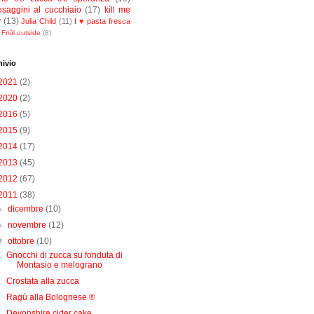
osaggini al cucchiaio
(17)
kill me
y
(13)
Julia Child
(11)
I ♥ pasta fresca
Friûl outside
(8)
hivio
2021
(2)
2020
(2)
2016
(5)
2015
(9)
2014
(17)
2013
(45)
2012
(67)
2011
(38)
►
dicembre
(10)
►
novembre
(12)
▼
ottobre
(10)
Gnocchi di zucca su fonduta di
Montasio e melograno
Crostata alla zucca
Ragù alla Bolognese ®
Devonshire cider cake