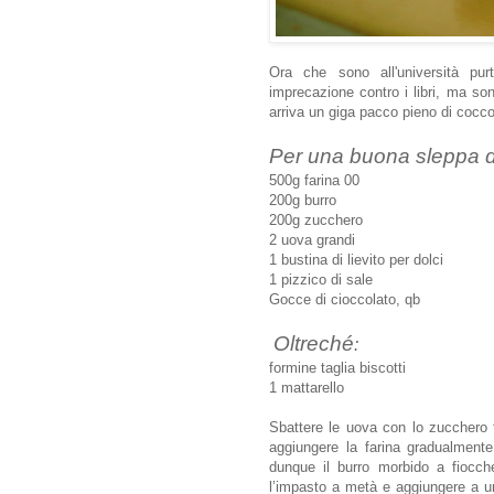
Ora che sono all'università pu
imprecazione contro i libri, ma so
arriva un giga pacco pieno di coccol
Per una buona sleppa di
500g farina 00
200g burro
200g zucchero
2 uova grandi
1 bustina di lievito per dolci
1 pizzico di sale
Gocce di cioccolato, qb
Oltreché
:
formine taglia biscotti
1 mattarello
Sbattere le uova con lo zucchero 
aggiungere la farina gradualment
dunque il burro morbido a fiocche
l’impasto a metà e aggiungere a un