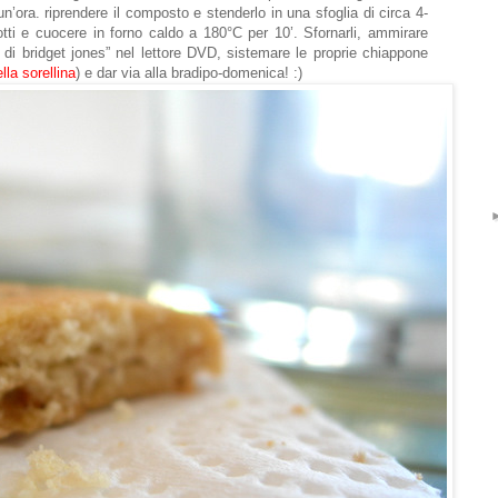
 un’ora. riprendere il composto e stenderlo in una sfoglia di circa 4-
otti e cuocere in forno caldo a 180°C per 10’. Sfornarli, ammirare
io di bridget jones” nel lettore DVD, sistemare le proprie chiappone
lla sorellina
) e dar via alla bradipo-domenica! :)