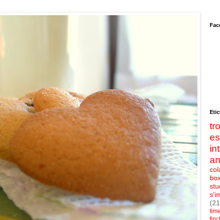
Fac
Etic
t
e
in
an
col
bo
stu
s'i
(21
tim
fin