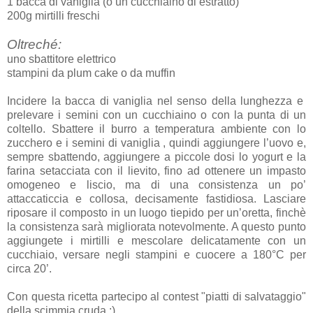
1 bacca di vaniglia (o un cucchiaino di estratto)
200g mirtilli freschi
Oltreché:
uno sbattitore elettrico
stampini da plum cake o da muffin
Incidere la bacca di vaniglia nel senso della lunghezza e
prelevare i semini con un cucchiaino o con la punta di un
coltello. Sbattere il burro a temperatura ambiente con lo
zucchero e i semini di vaniglia , quindi aggiungere l’uovo e,
sempre sbattendo, aggiungere a piccole dosi lo yogurt e la
farina setacciata con il lievito, fino ad ottenere un impasto
omogeneo e liscio, ma di una consistenza un po’
attaccaticcia e collosa, decisamente fastidiosa. Lasciare
riposare il composto in un luogo tiepido per un’oretta, finchè
la consistenza sarà migliorata notevolmente. A questo punto
aggiungete i mirtilli e mescolare delicatamente con un
cucchiaio, versare negli stampini e cuocere a 180°C per
circa 20’.
Con questa ricetta partecipo al contest "piatti di salvataggio"
della scimmia cruda :)