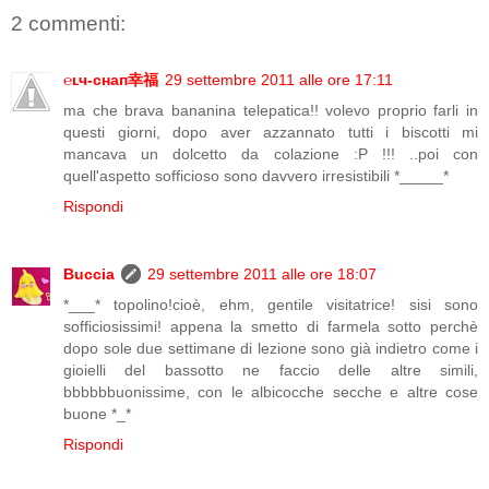
2 commenti:
℮ʟч-сʜaп幸福
29 settembre 2011 alle ore 17:11
ma che brava bananina telepatica!! volevo proprio farli in
questi giorni, dopo aver azzannato tutti i biscotti mi
mancava un dolcetto da colazione :P !!! ..poi con
quell'aspetto sofficioso sono davvero irresistibili *_____*
Rispondi
Buccia
29 settembre 2011 alle ore 18:07
*___* topolino!cioè, ehm, gentile visitatrice! sisi sono
sofficiosissimi! appena la smetto di farmela sotto perchè
dopo sole due settimane di lezione sono già indietro come i
gioielli del bassotto ne faccio delle altre simili,
bbbbbbuonissime, con le albicocche secche e altre cose
buone *_*
Rispondi