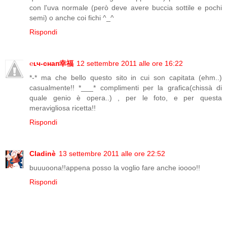
con l'uva normale (però deve avere buccia sottile e pochi
semi) o anche coi fichi ^_^
Rispondi
℮ʟч-сʜaп幸福
12 settembre 2011 alle ore 16:22
*-* ma che bello questo sito in cui son capitata (ehm..)
casualmente!! *___* complimenti per la grafica(chissà di
quale genio è opera..) , per le foto, e per questa
meravigliosa ricetta!!
Rispondi
Cladinè
13 settembre 2011 alle ore 22:52
buuuoona!!appena posso la voglio fare anche ioooo!!
Rispondi