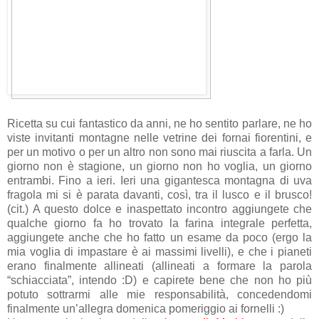
Ricetta su cui fantastico da anni, ne ho sentito parlare, ne ho
viste invitanti montagne nelle vetrine dei fornai fiorentini, e
per un motivo o per un altro non sono mai riuscita a farla. Un
giorno non è stagione, un giorno non ho voglia, un giorno
entrambi. Fino a ieri. Ieri una gigantesca montagna di uva
fragola mi si è parata davanti, così, tra il lusco e il brusco!
(cit.) A questo dolce e inaspettato incontro aggiungete che
qualche giorno fa ho trovato la farina integrale perfetta,
aggiungete anche che ho fatto un esame da poco (ergo la
mia voglia di impastare è ai massimi livelli), e che i pianeti
erano finalmente allineati (allineati a formare la parola
“schiacciata”, intendo :D) e capirete bene che non ho più
potuto sottrarmi alle mie responsabilità, concedendomi
finalmente un’allegra domenica pomeriggio ai fornelli :)