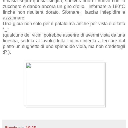
rimasta sopra questa sfoglia, spolverando di nuovo con lo
zucchero e dando ancora un giro d’olio. Infornare a 180°C
finché non risulterà dorato. Sfornare, lasciar intiepidire e
azzannare.
Una gioia non solo per il palato ma anche per vista e olfatto
*_*
(qualcuno dei vicini potrebbe asserire di avermi vista da una
finestra, seduta al tavolo della cucina intenta a leccare dal
piatto un sughetto di uno splendido viola, ma non credetegli
:P ).
Buccia
alle
10:25