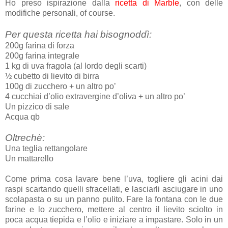
Ho preso ispirazione dalla
ricetta di Marble
, con delle
modifiche personali, of course.
Per questa ricetta hai bisognoddì:
200g farina di forza
200g farina integrale
1 kg di uva fragola (al lordo degli scarti)
½ cubetto di lievito di birra
100g di zucchero + un altro po’
4 cucchiai d’olio extravergine d’oliva + un altro po’
Un pizzico di sale
Acqua qb
Oltrechè:
Una teglia rettangolare
Un mattarello
Come prima cosa lavare bene l’uva, togliere gli acini dai
raspi scartando quelli sfracellati, e lasciarli asciugare in uno
scolapasta o su un panno pulito. Fare la fontana con le due
farine e lo zucchero, mettere al centro il lievito sciolto in
poca acqua tiepida e l’olio e iniziare a impastare. Solo in un