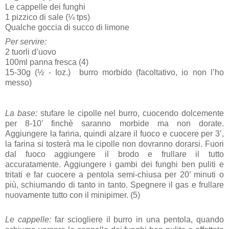
Le cappelle dei funghi
1 pizzico di sale (¼ tps)
Qualche goccia di succo di limone
Per servire:
2 tuorli d’uovo
100ml panna fresca (4)
15-30g (½ - Ioz.) burro morbido (facoltativo, io non l’ho
messo)
La base:
stufare le cipolle nel burro, cuocendo dolcemente
per 8-10’ finchè saranno morbide ma non dorate.
Aggiungere la farina, quindi alzare il fuoco e cuocere per 3’,
la farina si tosterà ma le cipolle non dovranno dorarsi. Fuori
dal fuoco aggiungere il brodo e frullare il tutto
accuratamente. Aggiungere i gambi dei funghi ben puliti e
tritati e far cuocere a pentola semi-chiusa per 20’ minuti o
più, schiumando di tanto in tanto. Spegnere il gas e frullare
nuovamente tutto con il minipimer. (5)
Le cappelle:
far sciogliere il burro in una pentola, quando