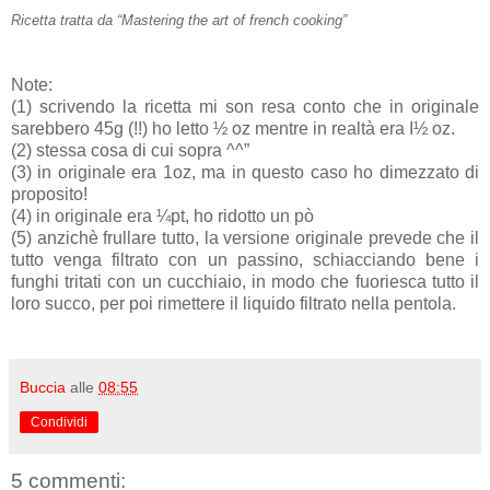
Ricetta tratta da “Mastering the art of french cooking”
Note:
(1)
scrivendo la ricetta mi son resa conto che in originale
sarebbero 45g (!!) ho letto ½ oz mentre in realtà era I½ oz.
(2)
stessa cosa di cui sopra ^^”
(3)
in originale era 1oz, ma in questo caso ho dimezzato di
proposito!
(4)
in originale era ¼pt, ho ridotto un pò
(5) anzichè frullare tutto, la versione originale prevede che
il
tutto venga filtrato con un passino, schiacciando bene i
funghi tritati con un cucchiaio, in modo che fuoriesca tutto il
loro succo, per poi rimettere il liquido filtrato nella pentola.
Buccia
alle
08:55
Condividi
5 commenti: