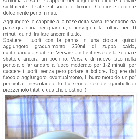
schiuma versare le cappelle dei funghi ben pulite e affettate
sottilmente, il sale e il succo di limone. Coprire e cuocere
dolcemente per 5 minuti.
Aggiungere le cappelle alla base della salsa, tenendone da
parte qualcuna per guarnire, e proseguire la cottura per 10
minuti, quindi frullare ancora il tutto.
Sbattere i tuorli con la panna in una ciotola, quindi
aggiungere gradualmente 250ml di zuppa calda,
continuando a sbattere. Versare anche il resto della zuppa e
sbattere ancora un pochino. Versare di nuovo tutto nella
pentola e far andare a fuoco moderato per 1-2 minuti, per
cuocere i tuorli, senza però portare a bollore. Togliere dal
fuoco e aggiungere, eventualmente, il burro morbido un po’
per volta, mescolando. Io ho servito con dei gambetti di
prezzemolo tritati e qualche crostino :)