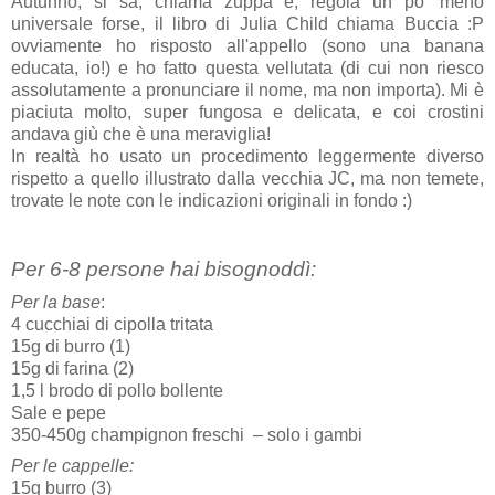
Autunno, si sà, chiama zuppa e, regola un po' meno
universale forse, il libro di Julia Child chiama Buccia :P
ovviamente ho risposto all'appello (sono una banana
educata, io!) e ho fatto questa vellutata (di cui non riesco
assolutamente a pronunciare il nome, ma non importa). Mi è
piaciuta molto, super fungosa e delicata, e coi crostini
andava giù che è una meraviglia!
In realtà ho usato un procedimento leggermente diverso
rispetto a quello illustrato dalla vecchia JC, ma non temete,
trovate le note con le indicazioni originali in fondo :)
Per 6-8 persone hai bisognoddì:
Per la base
:
4 cucchiai di cipolla tritata
15g di burro
(1)
15g di farina (2)
1,5 l brodo di pollo bollente
Sale e pepe
350-450g champignon freschi – solo i gambi
Per le cappelle:
15g burro (3)