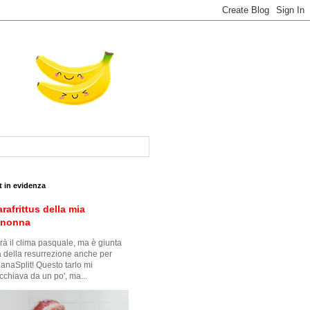
t in evidenza
arafrittus della mia
snonna
à il clima pasquale, ma è giunta
ra della resurrezione anche per
anaSplit! Questo tarlo mi
cchiava da un po', ma...