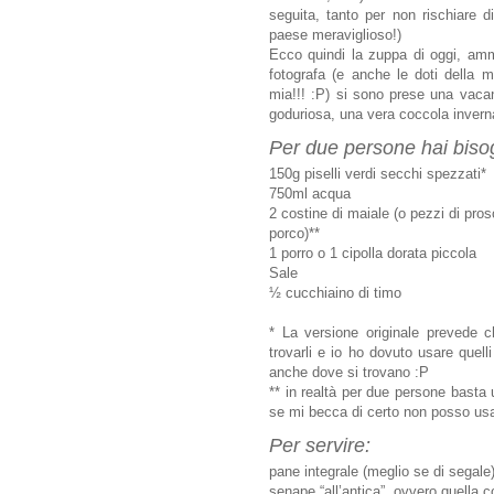
seguita, tanto per non rischiare d
paese meraviglioso!)
Ecco quindi la zuppa di oggi, amm
fotografa (e anche le doti della
mia!!! :P) si sono prese una vac
goduriosa, una vera coccola inverna
Per due persone hai biso
150g piselli verdi secchi spezzati*
750ml acqua
2 costine di maiale (o pezzi di pr
porco)**
1 porro o 1 cipolla dorata piccola
Sale
½ cucchiaino di timo
* La versione originale prevede che
trovarli e io ho dovuto usare quelli
anche dove si trovano :P
** in realtà per due persone basta
se mi becca
di certo non posso usa
Per servire:
pane integrale (meglio se di segale
senape “all’antica”, ovvero quella c