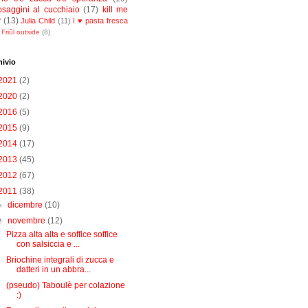
osaggini al cucchiaio
(17)
kill me
y
(13)
Julia Child
(11)
I ♥ pasta fresca
Friûl outside
(8)
hivio
2021
(2)
2020
(2)
2016
(5)
2015
(9)
2014
(17)
2013
(45)
2012
(67)
2011
(38)
►
dicembre
(10)
▼
novembre
(12)
Pizza alta alta e soffice soffice
con salsiccia e ...
Briochine integrali di zucca e
datteri in un abbra...
(pseudo) Taboulè per colazione
:)