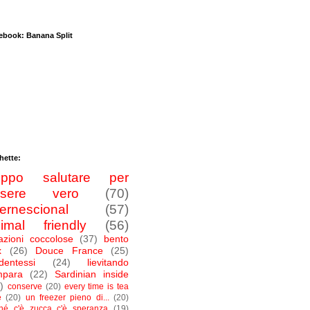
ebook: Banana Split
hette:
roppo salutare per
ssere vero
(70)
ternescional
(57)
imal friendly
(56)
azioni coccolose
(37)
bento
x
(26)
Douce France
(25)
dentessi
(24)
lievitando
mpara
(22)
Sardinian inside
)
conserve
(20)
every time is tea
e
(20)
un freezer pieno di...
(20)
ché c'è zucca c'è speranza
(19)