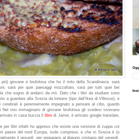
Oggi
più) giovane e brufolosa che ho il mito della Scandinavia: sarà
oni, sarà per quei paesaggi mozzafiato, sarà per tutti quei bei
Ins
tostà che sogno di andarci da mò. Dato che i libri da studiare sono
mito a guardare alla Svezia da lontano (tipo dall’Ikea di Villesse), e
i cerebrali è perennemente impegnato a pensare al cibo, guardo
:) Nel mio immaginario di giovane brufolosa gli svedesi vivevano
 arrivato in casa buccia il
libro
di Jamie, è arrivato google translate,
 e per libri infatti ho appreso che esiste una versione di zuppa coi
ogni paese del nord Europa, isole comprese, e che in Svezia è (o
almente il giovedì, per prepararsi al digiuno cristiano del venerdì,