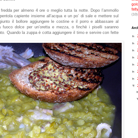
gol
fatl
a fredda per almeno 4 ore o meglio tutta la notte. Dopo l’ammollo
(10)
 pentola capiente insieme all’acqua e un po’ di sale e mettere sul
giunto il bollore aggiungere le costine e il porro e abbassare al
fuoco dolce per un’oretta e mezza, o finchè i piselli saranno
Arc
nto. Quando la zuppa è cotta aggiungere il timo e servire con fette
►
►
►
►
►
►
►
▼