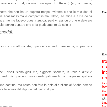
i esaurire le Kcal, da una montagna di frittelle :) (ah, la Svezia,
etto che non ha un aspetto troppo invitante e che le mie doti di
Fac
 mia scassatissima e compattissima Nikon, aò mica è tutta colpa
anza mentre facevo questa zuppa, però vi assicuro che è davvero
le, senza contare che si fa praticamente da sola :)
gnoddì:
osciutto cotto affumicato, o pancetta o piedi… insomma, un pezzo di
Etic
t
e
in
 i piselli siano gialli ma, sigghete sobbete, in Italia è difficile
 verdi. Se qualcuno trova quelli gialli meglio, e magari mi spiffera
an
col
 una costina,
ma basta non fare la spia alla bilancia! Anche perchè
bo
re la scusa del digiuno del giorno dopo...!
stu
s'i
(21
)
tim
oi semini
fin