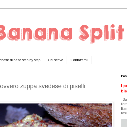
ricette di base step by step
Chi scrive
Contattami!
Pos
ovvero zuppa svedese di piselli
I p
bi
Sar
l'o
Ban
rosi