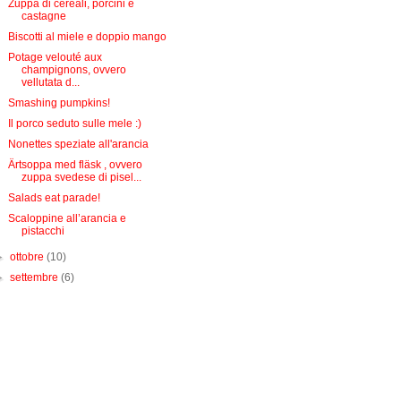
Zuppa di cereali, porcini e
castagne
Biscotti al miele e doppio mango
Potage velouté aux
champignons, ovvero
vellutata d...
Smashing pumpkins!
Il porco seduto sulle mele :)
Nonettes speziate all'arancia
Ärtsoppa med fläsk , ovvero
zuppa svedese di pisel...
Salads eat parade!
Scaloppine all’arancia e
pistacchi
►
ottobre
(10)
►
settembre
(6)