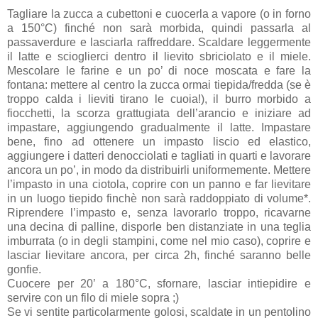
Tagliare la zucca a cubettoni e cuocerla a vapore (o in forno
a 150°C) finché non sarà morbida, quindi passarla al
passaverdure e lasciarla raffreddare. Scaldare leggermente
il latte e scioglierci dentro il lievito sbriciolato e il miele.
Mescolare le farine e un po’ di noce moscata e fare la
fontana: mettere al centro la zucca ormai tiepida/fredda (se è
troppo calda i lieviti tirano le cuoia!), il burro morbido a
fiocchetti, la scorza grattugiata dell’arancio e iniziare ad
impastare, aggiungendo gradualmente il latte. Impastare
bene, fino ad ottenere un impasto liscio ed elastico,
aggiungere i datteri denocciolati e tagliati in quarti e lavorare
ancora un po’, in modo da distribuirli uniformemente. Mettere
l’impasto in una ciotola, coprire con un panno e far lievitare
in un luogo tiepido finchè non sarà raddoppiato di volume*.
Riprendere l’impasto e, senza lavorarlo troppo, ricavarne
una decina di palline, disporle ben distanziate in una teglia
imburrata (o in degli stampini, come nel mio caso), coprire e
lasciar lievitare ancora, per circa 2h, finché saranno belle
gonfie.
Cuocere per 20’ a 180°C, sfornare, lasciar intiepidire e
servire con un filo di miele sopra ;)
Se vi sentite particolarmente golosi, scaldate in un pentolino