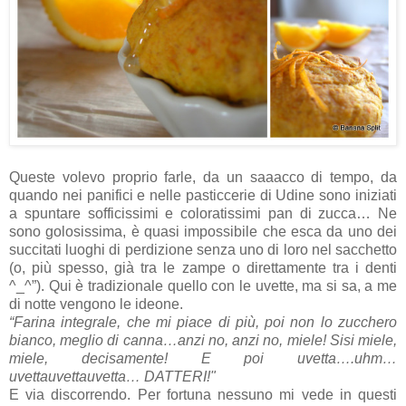
Queste volevo proprio farle, da un saaacco di tempo, da
quando nei panifici e nelle pasticcerie di Udine sono iniziati
a spuntare sofficissimi e coloratissimi pan di zucca… Ne
sono golosissima, è quasi impossibile che esca da uno dei
succitati luoghi di perdizione senza uno di loro nel sacchetto
(o, più spesso, già tra le zampe o direttamente tra i denti
^_^”). Qui è tradizionale quello con le uvette, ma si sa, a me
di notte vengono le ideone.
“Farina integrale, che mi piace di più, poi non lo zucchero
bianco, meglio di canna…anzi no, anzi no, miele! Sisi miele,
miele, decisamente! E poi uvetta….uhm…
uvettauvettauvetta… DATTERI!"
E via discorrendo. Per fortuna nessuno mi vede in questi