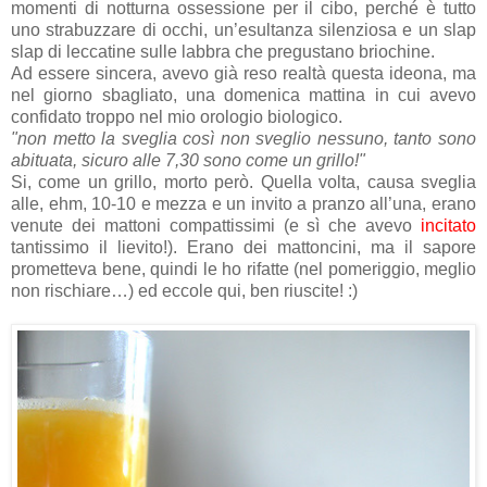
momenti di notturna ossessione per il cibo, perché è tutto
uno strabuzzare di occhi, un’esultanza silenziosa e un slap
slap di leccatine sulle labbra che pregustano briochine.
Ad essere sincera, avevo già reso realtà questa ideona, ma
nel giorno sbagliato, una domenica mattina in cui avevo
confidato troppo nel mio orologio biologico.
"non metto la sveglia così non sveglio nessuno, tanto sono
abituata, sicuro alle 7,30 sono come un grillo!"
Si, come un grillo, morto però. Quella volta, causa sveglia
alle, ehm, 10-10 e mezza e un invito a pranzo all’una, erano
venute dei mattoni compattissimi (e sì che avevo
incitato
tantissimo il lievito!). Erano dei mattoncini, ma il sapore
prometteva bene, quindi le ho rifatte (nel pomeriggio, meglio
non rischiare…) ed eccole qui, ben riuscite! :)