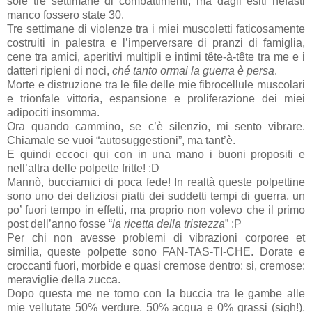
sole tre settimane di combattimenti, ma dagli esiti nefasti
manco fossero state 30.
Tre settimane di violenze tra i miei muscoletti faticosamente
costruiti in palestra e l’imperversare di pranzi di famiglia,
cene tra amici, aperitivi multipli e intimi tête-à-tête tra me e i
datteri ripieni di noci,
ché tanto ormai la guerra è persa
.
Morte e distruzione tra le file delle mie fibrocellule muscolari
e trionfale vittoria, espansione e proliferazione dei miei
adipociti insomma.
Ora quando cammino, se c’è silenzio, mi sento vibrare.
Chiamale se vuoi “autosuggestioni”, ma tant’è.
E quindi eccoci qui con in una mano i buoni propositi e
nell’altra delle polpette fritte! :D
Mannò, bucciamici di poca fede! In realtà queste polpettine
sono uno dei deliziosi piatti dei suddetti tempi di guerra, un
po’ fuori tempo in effetti, ma proprio non volevo che il primo
post dell’anno fosse “
la ricetta della tristezza
” :P
Per chi non avesse problemi di vibrazioni corporee et
similia, queste polpette sono FAN-TAS-TI-CHE. Dorate e
croccanti fuori, morbide e quasi cremose dentro: si, cremose:
meraviglie della zucca.
Dopo questa me ne torno con la buccia tra le gambe alle
mie vellutate 50% verdure, 50% acqua e 0% grassi (sigh!),