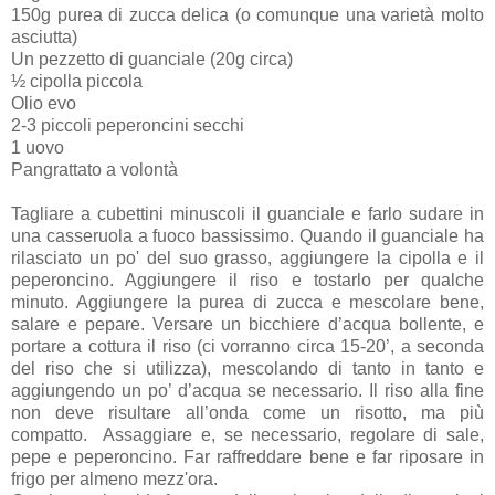
150g purea di zucca delica (o comunque una varietà molto
asciutta)
Un pezzetto di guanciale (20g circa)
½ cipolla piccola
Olio evo
2-3 piccoli peperoncini secchi
1 uovo
Pangrattato a volontà
Tagliare a cubettini minuscoli il guanciale e farlo sudare in
una casseruola a fuoco bassissimo. Quando il guanciale ha
rilasciato un po' del suo grasso, aggiungere la cipolla e il
peperoncino. Aggiungere il riso e tostarlo per qualche
minuto. Aggiungere la purea di zucca e mescolare bene,
salare e pepare. Versare un bicchiere d’acqua bollente, e
portare a cottura il riso (ci vorranno circa 15-20’, a seconda
del riso che si utilizza), mescolando di tanto in tanto e
aggiungendo un po’ d’acqua se necessario. Il riso alla fine
non deve risultare all’onda come un risotto, ma più
compatto. Assaggiare e, se necessario, regolare di sale,
pepe e peperoncino. Far raffreddare bene e far riposare in
frigo per almeno mezz'ora.