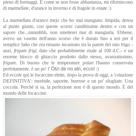
pieno di formaggi. E come se non fosse abbastanza, mi riforniscono
di marmellate, d'arance in inverno e di fragole in estate :)
La marmellata d'arance mejo che ho mai mangiato: limpida, densa
al punto giusto, con queste scorze canditissime dentro e con un
sapore che...mmmhhh, non smetterei mai di mangiarla. Ebbene,
avevo un vasetto dell'anno scorso che è durato fino a ieri per il
semplice fatto che era rimasto incastrato tra la parete del mio frigo -
anzi,
frigum frigi
, dato che probabilmente risale al 100 d.C.- e un
enorme blocco di ghiaccio prodotto dallo stesso, avanzatissimo,
frigum
. Di buono che le temperature polari l'hanno conservata
perfettamente. è un po' l'
Ötzi de no atri, ecco!
:)
Ed eccole qui le focaccine elette, dopo la prova di oggi, a 'colazione
DEFINITIVA': morbide, saporite, burrose e un po' sfogliate. Una
coccola. Perché si sa, la perfezione non è di questo mondo. È del
mondo delle focaccine.