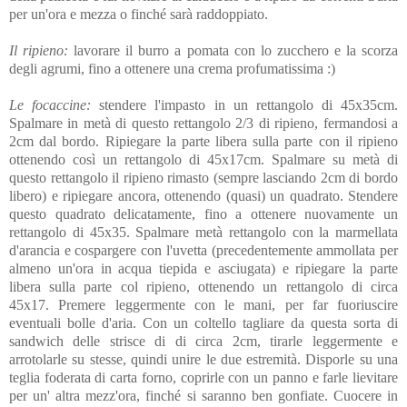
per un'ora e mezza o finché sarà raddoppiato.
Il ripieno:
lavorare il burro a pomata con lo zucchero e la scorza
degli agrumi, fino a ottenere una crema profumatissima :)
Le focaccine:
stendere l'impasto in un rettangolo di 45x35cm.
Spalmare in metà di questo rettangolo 2/3 di ripieno, fermandosi a
2cm dal bordo. Ripiegare la parte libera sulla parte con il ripieno
ottenendo così un rettangolo di 45x17cm. Spalmare su metà di
questo rettangolo il ripieno rimasto (sempre lasciando 2cm di bordo
libero) e ripiegare ancora, ottenendo (quasi) un quadrato. Stendere
questo quadrato delicatamente, fino a ottenere nuovamente un
rettangolo di 45x35. Spalmare metà rettangolo con la marmellata
d'arancia e cospargere con l'uvetta (precedentemente ammollata per
almeno un'ora in acqua tiepida e asciugata) e ripiegare la parte
libera sulla parte col ripieno, ottenendo un rettangolo di circa
45x17. Premere leggermente con le mani, per far fuoriuscire
eventuali bolle d'aria. Con un coltello tagliare da questa sorta di
sandwich delle strisce di di circa 2cm, tirarle leggermente e
arrotolarle su stesse, quindi unire le due estremità. Disporle su una
teglia foderata di carta forno, coprirle con un panno e farle lievitare
per un' altra mezz'ora, finché si saranno ben gonfiate. Cuocere in