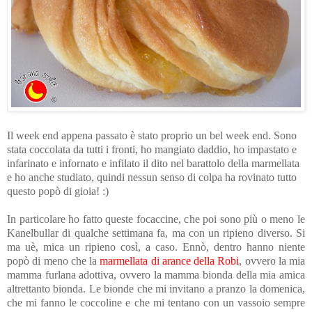
Il week end appena passato è stato proprio un bel week end. Sono
stata coccolata da tutti i fronti, ho mangiato daddio, ho impastato e
infarinato e infornato e infilato il dito nel barattolo della marmellata
e ho anche studiato, quindi nessun senso di colpa ha rovinato tutto
questo popò di gioia! :)
In particolare ho fatto queste focaccine, che poi sono più o meno le
Kanelbullar di qualche settimana fa, ma con un ripieno diverso. Si
ma uè, mica un ripieno così, a caso. Ennò, dentro hanno niente
popò di meno che la
marmellata di arance della Robi
, ovvero la mia
mamma furlana adottiva, ovvero la mamma bionda della mia amica
altrettanto bionda. Le bionde che mi invitano a pranzo la domenica,
che mi fanno le coccoline e che mi tentano con un vassoio sempre