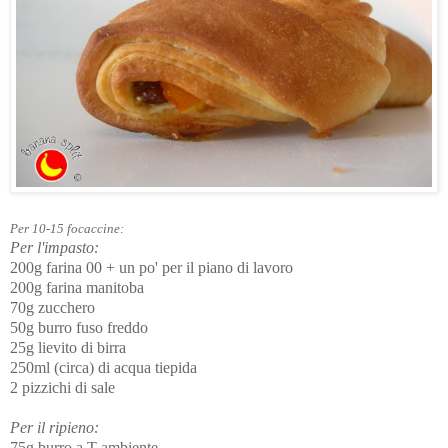
Per 10-15 focaccine:
Per l'impasto:
200g farina 00 + un po' per il piano di lavoro
200g farina manitoba
70g zucchero
50g burro fuso freddo
25g lievito di birra
250ml (circa) di acqua tiepida
2 pizzichi di sale
Per il ripieno:
75g burro a T ambiente