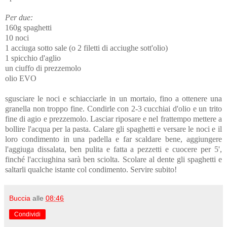
Per due:
160g spaghetti
10 noci
1 acciuga sotto sale (o 2 filetti di acciughe sott'olio)
1 spicchio d'aglio
un ciuffo di prezzemolo
olio EVO
sgusciare le noci e schiacciarle in un mortaio, fino a ottenere una
granella non troppo fine. Condirle con 2-3 cucchiai d'olio e un trito
fine di agio e prezzemolo. Lasciar riposare e nel frattempo mettere a
bollire l'acqua per la pasta. Calare gli spaghetti e versare le noci e il
loro condimento in una padella e far scaldare bene, aggiungere
l'aggiuga dissalata, ben pulita e fatta a pezzetti e cuocere per 5',
finché l'acciughina sarà ben sciolta. Scolare al dente gli spaghetti e
saltarli qualche istante col condimento. Servire subito!
Buccia
alle
08:46
Condividi