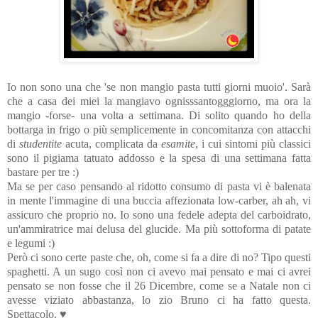
Io non sono una che 'se non mangio pasta tutti giorni muoio'. Sarà
che a casa dei miei la mangiavo ognisssantogggiorno, ma ora la
mangio -forse- una volta a settimana. Di solito quando ho della
bottarga in frigo o più semplicemente in concomitanza con attacchi
di
studentite
acuta, complicata da
esamite
, i cui sintomi più classici
sono il pigiama tatuato addosso e la spesa di una settimana fatta
bastare per tre :)
Ma se per caso pensando al ridotto consumo di pasta vi è balenata
in mente l'immagine di una buccia affezionata low-carber, ah ah, vi
assicuro che proprio no. Io sono una fedele adepta del carboidrato,
un'ammiratrice mai delusa del glucide. Ma più sottoforma di patate
e legumi :)
Però ci sono certe paste che, oh, come si fa a dire di no? Tipo questi
spaghetti. A un sugo così non ci avevo mai pensato e mai ci avrei
pensato se non fosse che il 26 Dicembre, come se a Natale non ci
avesse viziato abbastanza, lo zio Bruno ci ha fatto questa.
Spettacolo.
♥