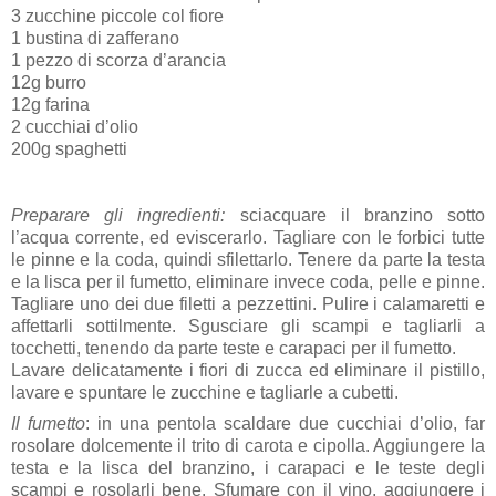
3 zucchine piccole col fiore
1 bustina di zafferano
1 pezzo di scorza d’arancia
12g burro
12g farina
2 cucchiai d’olio
200g spaghetti
Preparare gli ingredienti:
sciacquare il branzino sotto
l’acqua corrente, ed eviscerarlo. Tagliare con le forbici tutte
le pinne e la coda, quindi sfilettarlo. Tenere da parte la testa
e la lisca per il fumetto, eliminare invece coda, pelle e pinne.
Tagliare uno dei due filetti a pezzettini. Pulire i calamaretti e
affettarli sottilmente. Sgusciare gli scampi e tagliarli a
tocchetti, tenendo da parte teste e carapaci per il fumetto.
Lavare delicatamente i fiori di zucca ed eliminare il pistillo,
lavare e spuntare le zucchine e tagliarle a cubetti.
Il fumetto
: in una pentola scaldare due cucchiai d’olio, far
rosolare dolcemente il trito di carota e cipolla. Aggiungere la
testa e la lisca del branzino, i carapaci e le teste degli
scampi e rosolarli bene. Sfumare con il vino, aggiungere i