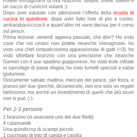
Potete immaginarvi la mia reazione: strepiti, urletti, saltelli e
un sacco di cuoricini volanti :)
Dopo aver valutato con attenzione l’offerta della
scuola di
cucina in questione
, dopo aver fatto liste di pro e contro,
ambarabaciccicocò e quant’altro mi sono decisa per il corso
sul pesce.
Prima lezione: venerdì appena passato, che dire? Ho visto
cose che voi umani non potete neanche immaginare, ho
visto una chef simpaticissima appassionata di gatti (<3), ho
visto sfilettare branzini con una precisione che neanche
Gamon con il suo spadino giapponese, ho visto trote infilate
in
sarcofage
di pasta sfoglia, ho visto fumetti speciali e salse
goduriose.
Ovviamente sabato mattina, mercato del pesce, per forza, e
pranzo per due (perché, diciamocelo, non era solo un regalo
bellissimo, ma anche un investimento di quelli che più sicuri
non si può :) ).
Per 2-3 persone
1 branzino (vi avanzerà uno dei due filetti)
4 calamaretti
Una quindicina di scampi piccoli
1 cucchiaio di trito di carota e cipolla