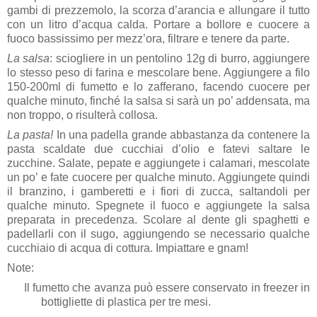
gambi di prezzemolo, la scorza d’arancia e allungare il tutto
con un litro d’acqua calda. Portare a bollore e cuocere a
fuoco bassissimo per mezz’ora, filtrare e tenere da parte.
La salsa
: sciogliere in un pentolino 12g di burro, aggiungere
lo stesso peso di farina e mescolare bene. Aggiungere a filo
150-200ml di fumetto e lo zafferano, facendo cuocere per
qualche minuto, finché la salsa si sarà un po’ addensata, ma
non troppo, o risulterà collosa.
La pasta!
In una padella grande abbastanza da contenere la
pasta scaldate due cucchiai d’olio e fatevi saltare le
zucchine. Salate, pepate e aggiungete i calamari, mescolate
un po’ e fate cuocere per qualche minuto. Aggiungete quindi
il branzino, i gamberetti e i fiori di zucca, saltandoli per
qualche minuto. Spegnete il fuoco e aggiungete la salsa
preparata in precedenza. Scolare al dente gli spaghetti e
padellarli con il sugo, aggiungendo se necessario qualche
cucchiaio di acqua di cottura. Impiattare e gnam!
Note:
Il fumetto che avanza può essere conservato in freezer in
bottigliette di plastica per tre mesi.