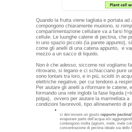
Quando la frutta viene tagliata e portata ad a
compongono chiaramente muoiono, si rompono
compartimentazione cellulare va a farsi frigger
cellule. Le luunghe catene di pectina, che 
in uno spazio piccolo (la parete appunto), si
come gli anelli di una catena appunto,  e va
mezzo a un sacco di liquido.
Non è che adesso, siccome noi vogliamo fare 
ritrovano, si legano e ci schiacciano pure un 
sono lontani tra loro, e in più, sciolti in ac
elettriche negative, per cui tendono a respin
Per aiutare gli anelli a riformare le catene, e
formando una rete inglobi la fase liquida (=lo
polpa),  ovvero per aiutare la marmellata a 
condizioni favorevoli, tipo allineamento di p
ci dev’essere un giusto 
rapporto pectina
evaporare parte dell’acqua e/o aggiungendo
contengono molta (agrumi, mele, mele coto
concentrazione di pectina ideale sia dello 