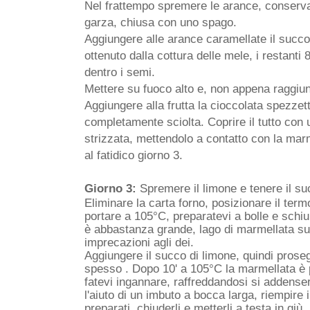
Nel frattempo spremere le arance, conservar
garza, chiusa con uno spago.
Aggiungere alle arance caramellate il succ
ottenuto dalla cottura delle mele, i restanti
dentro i semi.
Mettere su fuoco alto e, non appena raggiung
Aggiungere alla frutta la cioccolata spezzet
completamente sciolta. Coprire il tutto con 
strizzata, mettendolo a contatto con la marm
al fatidico giorno 3.
Giorno 3:
Spremere il limone e tenere il su
Eliminare la carta forno, posizionare il ter
portare a 105°C, preparatevi a bolle e schi
è abbastanza grande, lago di marmellata sui
imprecazioni agli dei.
Aggiungere il succo di limone, quindi prose
spesso . Dopo 10' a 105°C la marmellata è 
fatevi ingannare, raffreddandosi si addense
l'aiuto di un imbuto a bocca larga, riempire
preparati, chiuderli e metterli a testa in giù