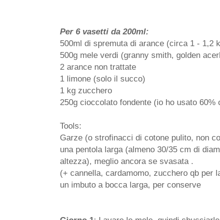
Per 6 vasetti da 200ml:
500ml di spremuta di arance (circa 1 - 1,2 
500g mele verdi (granny smith, golden acer
2 arance non trattate
1 limone (solo il succo)
1 kg zucchero
250g cioccolato fondente (io ho usato 60%
Tools:
Garze (o strofinacci di cotone pulito, non co
una pentola larga (almeno 30/35 cm di diam
altezza), meglio ancora se svasata .
(+ cannella, cardamomo, zucchero qb per la
un imbuto a bocca larga, per conserve
Giorno 1
: Lavare le mele, quindi sbucciarle, 