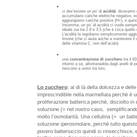
ci dev’essere un po’ di 
acidità
: dicevamo c
accumulano cariche elettriche negative, e
aggiungiamo cariche positive (H+), e quindi 
Insomma, un po’ di acidità ci vuole sempre
ideale sia tra 2.8 e 3.5 (che è circa quello 
L’acidità la regoliamo semplicemente aggi
limone (che ci aiuta anche a mantenere il co
della vitamina C, non dell’acido)
una 
concentrazione di zucchero
 tra il 
intorno a se, allontanadola dagli anelli di 
riescono a unirsi tra loro;
Lo zucchero
: al di là della dolcezza e delle
imprescindibile nella marmellata perchè è u
proliferazione batterica perchè, disciolto in
soluzione (= nel nostro caso,  semplificand
molto l’osmolarità. Una cellulina (=  un batt
soluzione iperosmolare, perchè tutto questo
povero batteriuccio quindi si rinsecchisce, 