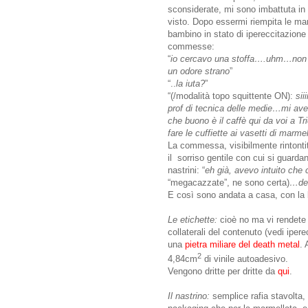
sconsiderate, mi sono imbattuta in u
visto. Dopo essermi riempita le man
bambino in stato di ipereccitazione
commesse:
“
io cercavo una stoffa….uhm…non r
un odore strano
”
“..
la iuta?
”
“(/modalità topo squittente ON):
siiiii
prof di tecnica delle medie…mi avev
che buono è il caffè qui da voi a Tr
fare le cuffiette ai vasetti di marme
La commessa, visibilmente rintont
il sorriso gentile con cui si guarda
nastrini: “
eh già, avevo intuito che 
“megacazzate”, ne sono certa)
…dei
E così sono andata a casa, con la b
Le etichette:
cioè no ma vi rendete c
collaterali del contenuto (vedi iper
una
pietra miliare del death metal
. 
2
4,84cm
di vinile autoadesivo.
Vengono dritte per dritte da
qui
.
Il nastrino:
semplice rafia stavolta, 