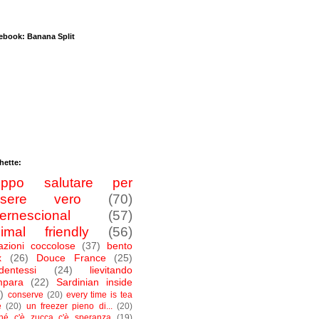
ebook: Banana Split
hette:
roppo salutare per
ssere vero
(70)
ternescional
(57)
imal friendly
(56)
azioni coccolose
(37)
bento
x
(26)
Douce France
(25)
dentessi
(24)
lievitando
mpara
(22)
Sardinian inside
)
conserve
(20)
every time is tea
e
(20)
un freezer pieno di...
(20)
ché c'è zucca c'è speranza
(19)