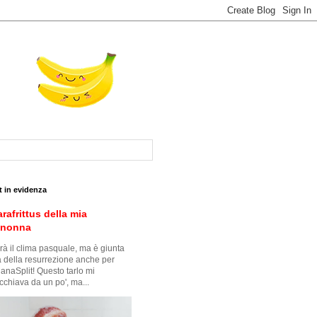
t in evidenza
arafrittus della mia
snonna
à il clima pasquale, ma è giunta
ra della resurrezione anche per
anaSplit! Questo tarlo mi
cchiava da un po', ma...