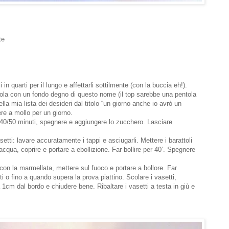
te
i in quarti per il lungo e affettarli sottilmente (con la buccia eh!).
tola con un fondo degno di questo nome (il top sarebbe una pentola
la mia lista dei desideri dal titolo “un giorno anche io avrò un
ere a mollo per un giorno.
er 40/50 minuti, spegnere e aggiungere lo zucchero. Lasciare
setti: lavare accuratamente i tappi e asciugarli. Mettere i barattoli
acqua, coprire e portare a ebollizione. Far bollire per 40’. Spegnere
 con la marmellata, mettere sul fuoco e portare a bollore. Far
 o fino a quando supera la prova piattino. Scolare i vasetti,
 1cm dal bordo e chiudere bene. Ribaltare i vasetti a testa in giù e