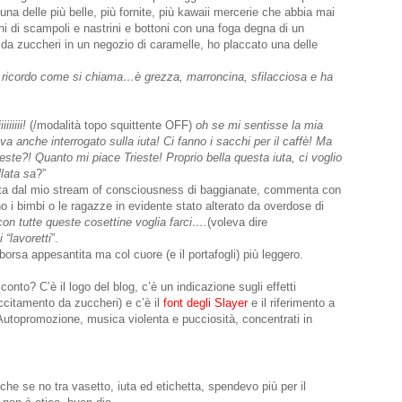
na delle più belle, più fornite, più kawaii mercerie che abbia mai
i di scampoli e nastrini e bottoni con una foga degna di un
 da zuccheri in un negozio di caramelle, ho placcato una delle
icordo come si chiama…è grezza, marroncina, sfilacciosa e ha
iiiiiii!
(/modalità topo squittente OFF)
oh se mi sentisse la mia
a anche interrogato sulla iuta! Ci fanno i sacchi per il caffè! Ma
ieste?! Quanto mi piace Trieste! Proprio bella questa iuta, ci voglio
llata sa
?”
ita dal mio stream of consciousness di baggianate, commenta con
no i bimbi o le ragazze in evidente stato alterato da overdose di
con tutte queste cosettine voglia farci….
(voleva dire
 “lavoretti
”.
orsa appesantita ma col cuore (e il portafogli) più leggero.
onto? C’è il logo del blog, c’è un indicazione sugli effetti
eccitamento da zuccheri) e c’è il
font degli Slayer
e il riferimento a
Autopromozione, musica violenta e pucciosità, concentrati in
che se no tra vasetto, iuta ed etichetta, spendevo più per il