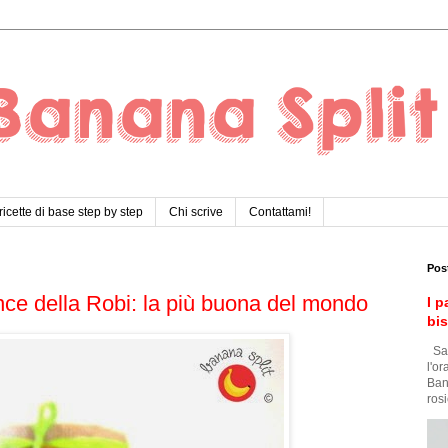
ricette di base step by step
Chi scrive
Contattami!
Pos
nce della Robi: la più buona del mondo
I p
bi
Sar
l'o
Ban
rosi