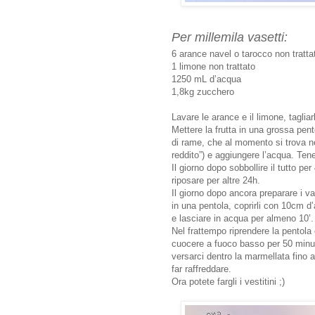
Per millemila vasetti:
6 arance navel o tarocco non tratta
1 limone non trattato
1250 mL d’acqua
1,8kg zucchero
Lavare le arance e il limone, tagliarl
Mettere la frutta in una grossa pen
di rame, che al momento si trova nel
reddito”) e aggiungere l’acqua. Ten
Il giorno dopo sobbollire il tutto p
riposare per altre 24h.
Il giorno dopo ancora preparare i va
in una pentola, coprirli con 10cm d’
e lasciare in acqua per almeno 10’.
Nel frattempo riprendere la pentola
cuocere a fuoco basso per 50 minuti
versarci dentro la marmellata fino a
far raffreddare.
Ora potete fargli i vestitini ;)