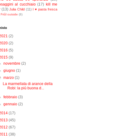
osaggini al cucchiaio
(17)
kill me
y
(13)
Julia Child
(11)
I ♥ pasta fresca
Friûl outside
(8)
hivio
2021
(2)
2020
(2)
2016
(5)
2015
(9)
►
novembre
(2)
►
giugno
(1)
▼
marzo
(1)
La marmellata di arance della
Robi: la più buona d...
►
febbraio
(3)
►
gennaio
(2)
2014
(17)
2013
(45)
2012
(67)
2011
(38)