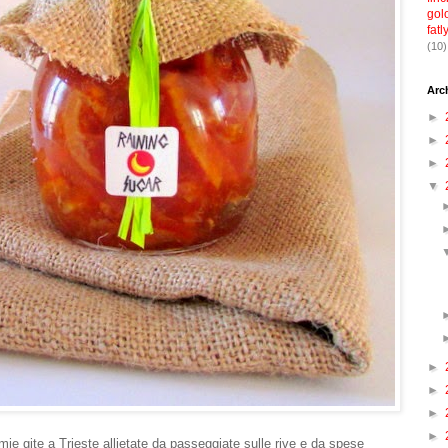
gol
fatl
(10)
Arc
►
►
►
▼
►
►
►
►
mie gite a Trieste allietate da passeggiate sulle rive e da spese