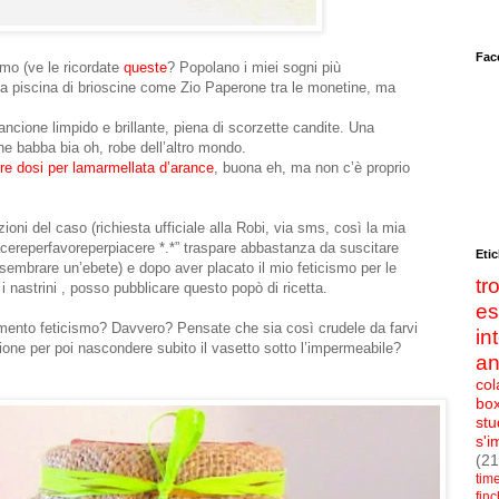
Fac
mo (ve le ricordate
queste
? Popolano i miei sogni più
a piscina di brioscine come Zio Paperone tra le monetine, ma
ancione limpido e brillante, piena di scorzette candite. Una
e babba bia oh, robe dell’altro mondo.
tre dosi per lamarmellata d’arance
, buona eh, ma non c’è proprio
ioni del caso (richiesta ufficiale alla Robi, via sms, così la mia
acereperfavoreperpiacere *.*” traspare abbastanza da suscitare
Etic
sembrare un’ebete) e dopo aver placato il mio feticismo per le
t
e i nastrini , posso pubblicare questo popò di ricetta.
e
mento feticismo? Davvero? Pensate che sia così crudele da farvi
in
ione per poi nascondere subito il vasetto sotto l’impermeabile?
an
col
bo
stu
s'i
(21
tim
fin