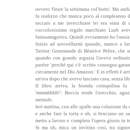
ovvero 'finire la settimana col botto'. Ma an
fa realizzo che manca poco al compleanno d
toccato a me invecchiare lei era stata di u
coccolosissimo regalo marchiato Lush avevo
fantasmagorica. Quindi ovviamente ho l'ansia 
Inizio ad arrovellarmi quando, manco a far
Tartine Gourmande di Béatrice Peltre, che 
quando con grande arguzia l'avevo ordinat
partire 'perché qui c'è scritto consegna gara
ciecamente nel Dio Amazon.' E in effetti è ar
un'ora dopo che avevo lasciato casa, senza li
Il libro arriva, la bionda coinquilina lo
'mmmhhhh!': Buccia tende l'orecchio, aguz
mentale.
Ieri mattina, con alle spalle una colazione d
e anche fare la torta e oh, si bruciano un s
metto a lavoro e completo l'opera giusto in 
Si ma oh, mica un invitino così, tra signo