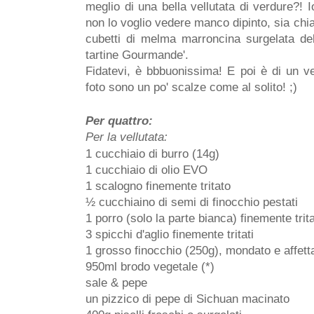
meglio di una bella vellutata di verdure?! I
non lo voglio vedere manco dipinto, sia ch
cubetti di melma marroncina surgelata de
tartine Gourmande'.
Fidatevi, è bbbuonissima! E poi è di un v
foto sono un po' scalze come al solito! ;)
Per quattro:
Per la vellutata:
1 cucchiaio di burro (14g)
1 cucchiaio di olio EVO
1 scalogno finemente tritato
½ cucchiaino di semi di finocchio pestati
1 porro (solo la parte bianca) finemente trit
3 spicchi d'aglio finemente tritati
1 grosso finocchio (250g), mondato e affett
950ml brodo vegetale (*)
sale & pepe
un pizzico di pepe di Sichuan macinato