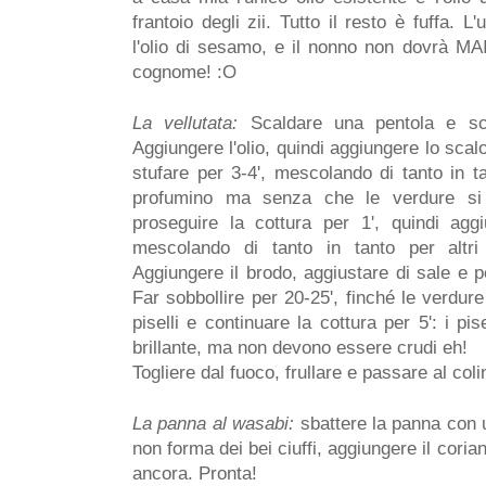
frantoio degli zii. Tutto il resto è fuffa.
l'olio di sesamo, e il nonno non dovrà MA
cognome! :O
La vellutata:
Scaldare una pentola e sci
Aggiungere l'olio, quindi aggiungere lo scalo
stufare per 3-4', mescolando di tanto in t
profumino ma senza che le verdure si s
proseguire la cottura per 1', quindi agg
mescolando di tanto in tanto per altri
Aggiungere il brodo, aggiustare di sale e p
Far sobbollire per 20-25', finché le verdur
piselli e continuare la cottura per 5': i pi
brillante, ma non devono essere crudi eh!
Togliere dal fuoco, frullare e passare al col
La panna al wasabi:
sbattere la panna con u
non forma dei bei ciuffi, aggiungere il cori
ancora. Pronta!