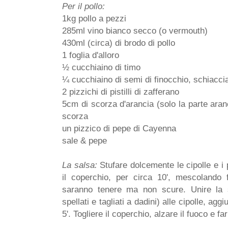
Per il pollo:
1kg pollo a pezzi
285ml vino bianco secco (o vermouth)
430ml (circa) di brodo di pollo
1 foglia d'alloro
½ cucchiaino di timo
¼ cucchiaino di semi di finocchio, schiaccia
2 pizzichi di pistilli di zafferano
5cm di scorza d'arancia (solo la parte aran
scorza
un pizzico di pepe di Cayenna
sale & pepe
La salsa:
Stufare dolcemente le cipolle e i p
il coperchio, per circa 10', mescolando 
saranno tenere ma non scure. Unire la 
spellati e tagliati a dadini) alle cipolle, agg
5'. Togliere il coperchio, alzare il fuoco e f