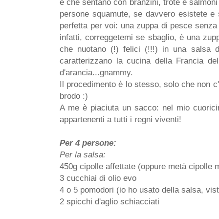
e che sentano con branzini, trote e salmoni
persone squamute, se davvero esistete e s
perfetta per voi: una zuppa di pesce senza
infatti, correggetemi se sbaglio, è una zup
che nuotano (!) felici (!!!) in una sals
caratterizzano la cucina della Francia del
d'arancia...gnammy.
Il procedimento è lo stesso, solo che non 
brodo :)
A me è piaciuta un sacco: nel mio cuorici
appartenenti a tutti i regni viventi!
Per 4 persone:
Per la salsa:
450g cipolle affettate (oppure metà cipolle m
3 cucchiai di olio evo
4 o 5 pomodori (io ho usato della salsa, vist
2 spicchi d'aglio schiacciati