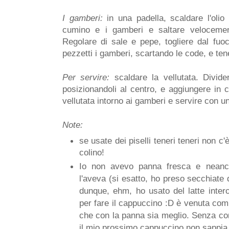
I gamberi:
in una padella, scaldare l'olio 
cumino e i gamberi e saltare velocemen
Regolare di sale e pepe, togliere dal fuoc
pezzetti i gamberi, scartando le code, e tene
Per servire:
scaldare la vellutata. Divider
posizionandoli al centro, e aggiungere in 
vellutata intorno ai gamberi e servire con u
Note:
se usate dei piselli teneri teneri non c
colino!
Io non avevo panna fresca e neanc
l'aveva (si esatto, ho preso secchiate d
dunque, ehm, ho usato del latte intero
per fare il cappuccino :D è venuta c
che con la panna sia meglio. Senza c
il mio prossimo cappuccino non sappia 