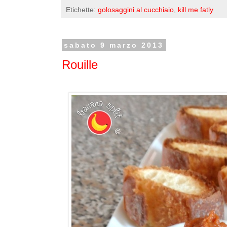
Etichette:
golosaggini al cucchiaio
,
kill me fatly
sabato 9 marzo 2013
Rouille