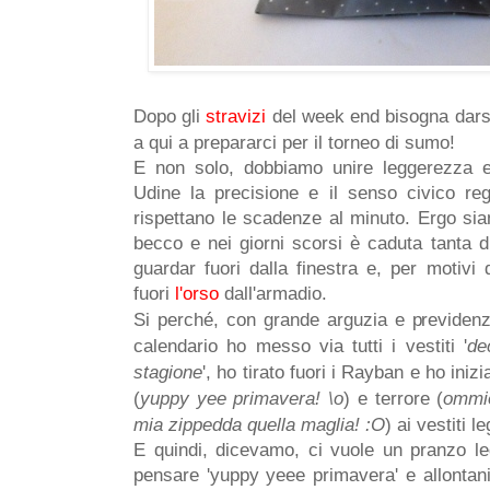
Dopo gli
stravizi
del week end bisogna dars
a qui a prepararci per il torneo di sumo!
E non solo, dobbiamo unire leggerezza e
Udine la precisione e il senso civico re
rispettano le scadenze al minuto. Ergo sia
becco e nei giorni scorsi è caduta tanta di
guardar fuori dalla finestra e, per motivi 
fuori
l'orso
dall'armadio.
Si perché, con grande arguzia e previdenz
calendario ho messo via tutti i vestiti '
de
stagione
', ho tirato fuori i Rayban e ho iniz
(
yuppy yee primavera! \o
) e terrore (
ommio
mia zippedda quella maglia! :O
) ai vestiti le
E quindi, dicevamo, ci vuole un pranzo l
pensare 'yuppy yeee primavera' e allontani 