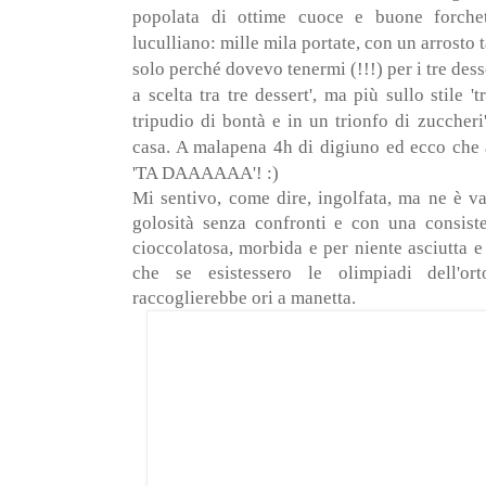
popolata di ottime cuoce e buone forchett
luculliano: mille mila portate, con un arrosto 
solo perché dovevo tenermi (!!!) per i tre dess
a scelta tra tre dessert', ma più sullo stile 't
tripudio di bontà e in un trionfo di zuccheri
casa. A malapena 4h di digiuno ed ecco che a
'TA DAAAAAA'! :)
Mi sentivo, come dire, ingolfata, ma ne è v
golosità senza confronti e con una consiste
cioccolatosa, morbida e per niente asciutta 
che se esistessero le olimpiadi dell'ort
raccoglierebbe ori a manetta.