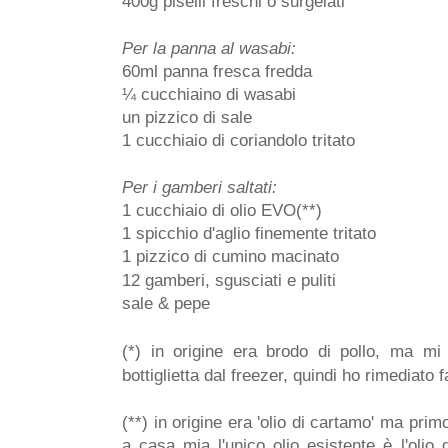
400g piselli freschi o surgelati
Per la panna al wasabi:
60ml panna fresca fredda
¼ cucchiaino di wasabi
un pizzico di sale
1 cucchiaio di coriandolo tritato
Per i gamberi saltati:
1 cucchiaio di olio EVO(**)
1 spicchio d'aglio finemente tritato
1 pizzico di cumino macinato
12 gamberi, sgusciati e puliti
sale & pepe
(*) in origine era brodo di pollo, ma mi
bottiglietta dal freezer, quindi ho rimediato
(**) in origine era 'olio di cartamo' ma pri
a casa mia l'unico olio esistente è l'olio