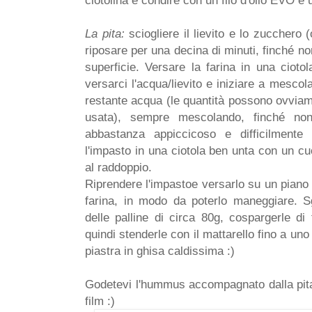
ciotolina e condire con un filo d'olio EVO e
La pita:
sciogliere il lievito e lo zucchero 
riposare per una decina di minuti, finché n
superficie. Versare la farina in una cioto
versarci l'acqua/lievito e iniziare a mesco
restante acqua (le quantità possono ovviam
usata), sempre mescolando, finché no
abbastanza appiccicoso e difficilmente
l'impasto in una ciotola ben unta con un cucc
al raddoppio.
Riprendere l'impastoe versarlo su un piano 
farina, in modo da poterlo maneggiare. S
delle palline di circa 80g, cospargerle di
quindi stenderle con il mattarello fino a u
piastra in ghisa caldissima :)
Godetevi l'hummus accompagnato dalla pita
film :)