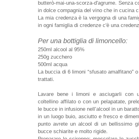
butterò-mai-una-scorza-d'agrume. Senza cont
in dolce compagnia del vino che in cucina 
La mia credenza è la vergogna di una famig
in ogni famiglia di credenze c'è una creden
Per una bottiglia di limoncello:
250ml alcool al 95%
250g zucchero
500ml acqua
La buccia di 6 limoni “sfusato amalfitano” 
trattati.
Lavare bene i limoni e asciugarli con 
coltellino affilato o con un pelapatate, pre
le bucce in infusione nell’alcool in un baratt
in un luogo buio, asciutto e fresco e dime
punto avrete un alcool di un bellissimo gi
bucce schiarite e molto rigide.
Preparare lo sciroppo: mescolare lo zucc