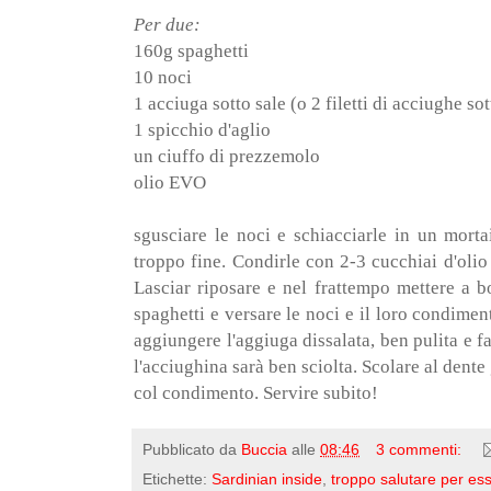
Per due:
160g spaghetti
10 noci
1 acciuga sotto sale (o 2 filetti di acciughe sot
1 spicchio d'aglio
un ciuffo di prezzemolo
olio EVO
sgusciare le noci e schiacciarle in un morta
troppo fine. Condirle con 2-3 cucchiai d'olio
Lasciar riposare e nel frattempo mettere a bo
spaghetti e versare le noci e il loro condimen
aggiungere l'aggiuga dissalata, ben pulita e fa
l'acciughina sarà ben sciolta. Scolare al dente 
col condimento. Servire subito!
Pubblicato da
Buccia
alle
08:46
3 commenti:
Etichette:
Sardinian inside
,
troppo salutare per es