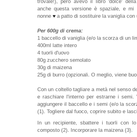
trovale!), però avevo il libro 'dolce' del
anche questa versione è spaziale, e mi 
nonne
♥
a patto di sostituire la vaniglia co
Per 600g di crema:
1 baccello di vaniglia (e/o la scorza di un l
400ml latte intero
4 tuorli d'uovo
80g zucchero semolato
30g di maizena
25g di burro (opzionali. O meglio, viene bu
Con un coltello tagliare a metà nel senso de
e raschiare l'interno per estrarne i semi. 
aggiungere il baccello e i semi (e/o la scor
(1). Togliere dal fuoco, coprire subito e lasc
In un recipiente, sbattere i tuorli con l
composto (2). Incorporare la maizena (3).