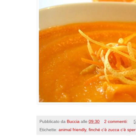
Pubblicato da
Buccia
alle
09:30
2 commenti:
Etichette:
animal friendly
,
finché c'è zucca c'è spe