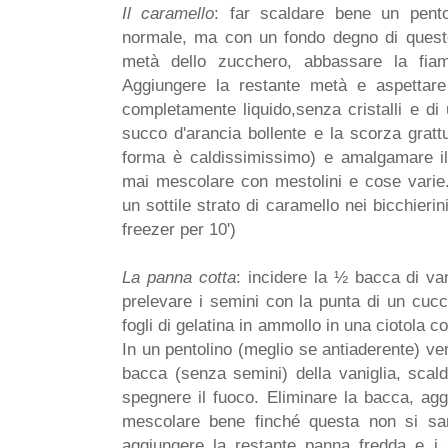
Il caramello
: far scaldare bene un pento
normale, ma con un fondo degno di questo
metà dello zucchero, abbassare la fia
Aggiungere la restante metà e aspettare
completamente liquido,senza cristalli e di 
succo d'arancia bollente e la scorza gratt
forma è caldissimissimo) e amalgamare il 
mai mescolare con mestolini e cose varie. 
un sottile strato di caramello nei bicchierini 
freezer per 10')
La panna cotta
: incidere la ½ bacca di van
prelevare i semini con la punta di un cucc
fogli di gelatina in ammollo in una ciotola 
In un pentolino (meglio se antiaderente) ver
bacca (senza semini) della vaniglia, scal
spegnere il fuoco. Eliminare la bacca, agg
mescolare bene finché questa non si sa
aggiungere la restante panna fredda e i 