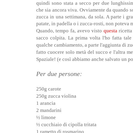
quindi sono stata a secco per due lunghissim
che sia ancora viva. Ovviamente da quando s
zucca in una settimana, da sola. A parte i gra
patate, in padella o i zucca-rosti, non poteva 
Quando, tempo fa, avevo visto
questa
ricetta
sacco colpita. La prima volta l'ho fatta tal
qualche cambiamento, a parte l'aggiunta di zucc
fatto cuocere solo metà del succo e l'altra met
Spaziale! (e così abbiamo anche salvato un po'
Per due persone:
250g carote
250g zucca violina
1 arancia
2 mandarini
½ limone
½ cucchiaio di cipolla tritata
1 rametto di rosmarino