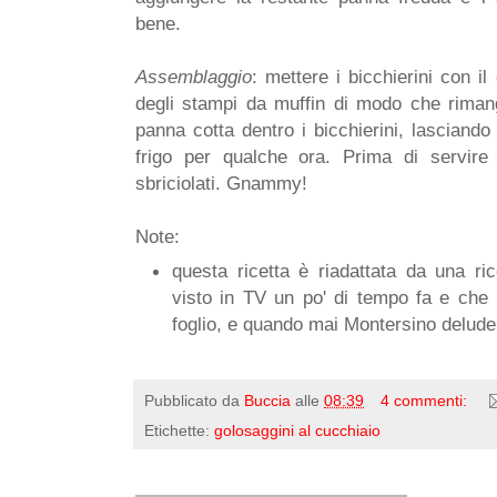
bene.
Assemblaggio
: mettere i bicchierini con i
degli stampi da muffin di modo che rimang
panna cotta dentro i bicchierini, lasciand
frigo per qualche ora. Prima di servire
sbriciolati. Gnammy!
Note:
questa ricetta è riadattata da una r
visto in TV un po' di tempo fa e che
foglio, e quando mai Montersino delude?
Pubblicato da
Buccia
alle
08:39
4 commenti:
Etichette:
golosaggini al cucchiaio