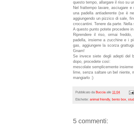
questo tempo, allargare il riso su un
Nel frattempo lavare, asciugare e m
una padella antiaderente (se è ne
aggiungendo un pizzico di sale, fi
croccantini. Tenere da parte. Nella s
A questo punto potete procedere in 
Riprendere il riso, ormai freddo,
padella, insieme a zucchine e i pi
gas, aggiungere la scorza grattugi
Gnam!
Se invece siete degli adepti del b
dopo, procedete così:
mescolate semplicemente insieme il 
lime, senza saltare un bel niente, m
mangiarlo :)
Pubblicato da
Buccia
alle
11:04
Etichette:
animal friendly
,
bento box
,
stu
5 commenti: