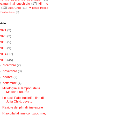
osaggini al cucchiaio
(17)
kill me
y
(13)
Julia Child
(11)
I ♥ pasta fresca
Friûl outside
(8)
hivio
2021
(2)
2020
(2)
2016
(5)
2015
(9)
2014
(17)
2013
(45)
►
dicembre
(2)
►
novembre
(3)
►
ottobre
(2)
▼
settembre
(4)
Millefoglie ai lamponi della
Maison Ladurée
Le basi: Pate feuilletée fine di
Julia Child, ovve...
Raviole del plin di fine estate
Riso pilaf al lime con zucchine,