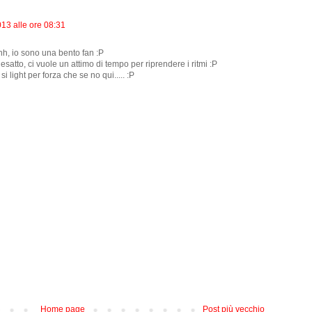
13 alle ore 08:31
h, io sono una bento fan :P
atto, ci vuole un attimo di tempo per riprendere i ritmi :P
i light per forza che se no qui..... :P
Home page
Post più vecchio