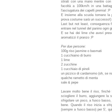
stirati con una mano mentre con l'
facoltà a 100km/h in una battagl
l'asciugatura dei capelli premia! :P
E insieme alla scuola tornano la p
prova costume sarà un successo!) 
Last but not least, conseguenza f
entrare nel tunnel del panino ogni 
E se hai dei lime che avevi preso
aromatizzi il pranzo :P
Per due persone:
100g riso jasmine o basmati
1 cucchiaino di burro
1 lime
2 zucchine
1 cucchiaio di pinoli
un pizzico di cardamomo (oh, se no
qualche rametto di menta
sale & pepe
Lavare molto bene il riso, finché 
sciogliere il burro, aggiungere l
sfrigolare un poco, a fuoco basso,
bene. Quando il riso inizia a sfr
(sempre a fuoco basso) per 5', qu