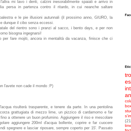
altra mi lavo i denti, calzini inesorabilmente spaiati e arrivo in
ia persa in partenza contro il ritardo, in cui neanche saltare
Fac
alestra e le pie illusioni autunnali (il prossimo anno, GIURO, la
e dunque il cibo senza eccessi.
atale del rientro sono i pranzi al sacco, i bento days, e per non
giorno bisogna ingegnarsi!
 per fare mojiti, ancora in mentalità da vacanza, finisce che ci
Etic
t
e
n l'avete non cade il mondo :P)
in
an
col
bo
l'acqua risulterà trasparente, e tenere da parte. In una pentolina
stu
a scorza grattugiata di mezzo lime, un pizzico di cardamomo e far
s'i
 fino a ottenere un buon profumino. Aggiungere il riso e mescolare
(21
igolare aggiungere 200ml d'acqua bollente, coprire e far cuocere
tim
indi spegnere e lasciar riposare, sempre coperto per 15'. Passato
fin