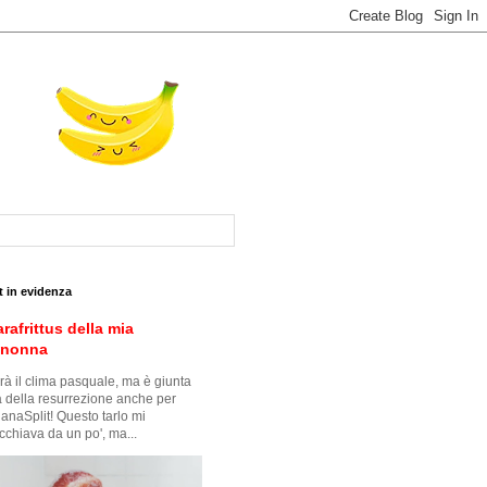
t in evidenza
arafrittus della mia
snonna
à il clima pasquale, ma è giunta
ra della resurrezione anche per
anaSplit! Questo tarlo mi
cchiava da un po', ma...