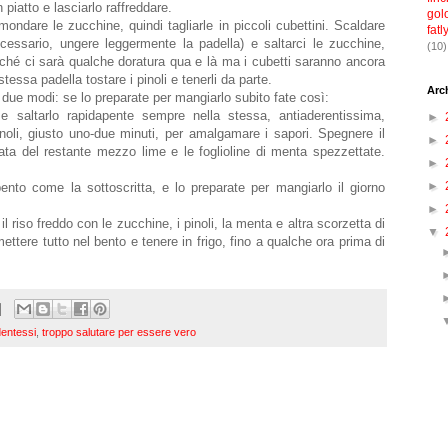
 piatto e lasciarlo raffreddare.
gol
ondare le zucchine, quindi tagliarle in piccoli cubettini. Scaldare
fatl
cessario, ungere leggermente la padella) e saltarci le zucchine,
(10)
nché ci sarà qualche doratura qua e là ma i cubetti saranno ancora
tessa padella tostare i pinoli e tenerli da parte.
Arc
due modi: se lo preparate per mangiarlo subito fate così:
 e saltarlo rapidapente sempre nella stessa, antiaderentissima,
►
noli, giusto uno-due minuti, per amalgamare i sapori. Spegnere il
►
ata del restante mezzo lime e le foglioline di menta spezzettate.
►
►
ento come la sottoscritta, e lo preparate per mangiarlo il giorno
►
riso freddo con le zucchine, i pinoli, la menta e altra scorzetta di
▼
ettere tutto nel bento e tenere in frigo, fino a qualche ora prima di
dentessi
,
troppo salutare per essere vero