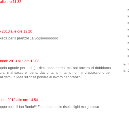
alle ore 11:32
 2013 alle ore 12:20
bietta per il pranzo! La voglioooooooo
embre 2013 alle ore 13:08
►
oprio uguale per tutti :) I ritmi sono ripresi ma noi ancora ci dobbiamo
►
 pranzi al sacco e i bento day di tanto in tanto non mi dispiacciono per
ai dato un idea su cosa portare al lavoro per pranzo!!
mbre 2013 alle ore 14:54
ppo bello il tuo Bento!!! E buono questo risetto light ma gustoso.