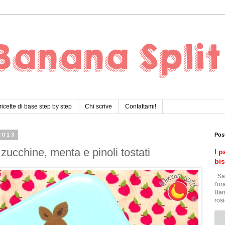
ricette di base step by step
Chi scrive
Contattami!
2013
Pos
 zucchine, menta e pinoli tostati
I p
bi
Sar
l'o
Ban
rosi