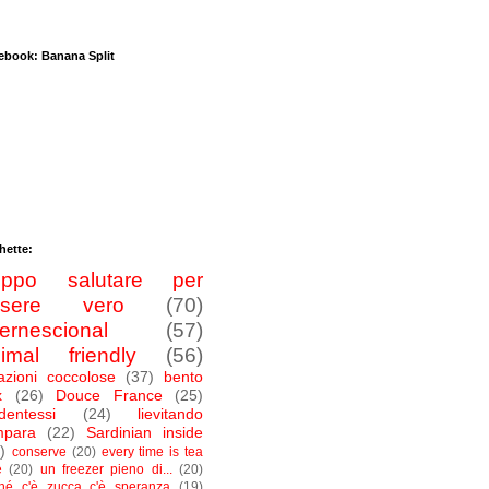
ebook: Banana Split
hette:
roppo salutare per
ssere vero
(70)
ternescional
(57)
imal friendly
(56)
azioni coccolose
(37)
bento
x
(26)
Douce France
(25)
dentessi
(24)
lievitando
mpara
(22)
Sardinian inside
)
conserve
(20)
every time is tea
e
(20)
un freezer pieno di...
(20)
ché c'è zucca c'è speranza
(19)