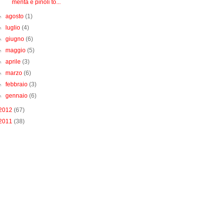
menta e pinoli to...
►
agosto
(1)
►
luglio
(4)
►
giugno
(6)
►
maggio
(5)
►
aprile
(3)
►
marzo
(6)
►
febbraio
(3)
►
gennaio
(6)
2012
(67)
2011
(38)