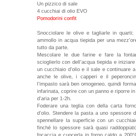
Un pizzico di sale
4 cucchiai di olio EVO
Pomodorini confit
Snocciolare le olive e tagliarle in quarti;
ammollo in acqua tiepida per una mezz’oret
tutto da parte.
Mescolare le due farine e fare la fontan
scioglierlo con dell’acqua tiepida e iniziar
un cucchiaio d’olio e il sale e continuare 
anche le olive, i capperi e il peperonci
l’impasto sarà ben omogeneo, quindi formare
infarinata, coprire con un panno e riporre in
d’aria per 1-2h.
Foderare una teglia con della carta forn
d’olio. Stendere la pasta a uno spessore di
spennellare la superficie con un cucchiaio
finché lo spessore sarà quasi raddoppiato
focaccia e cuocerla in forno caldo a 200°C