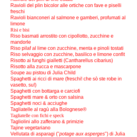
Ravioli del plin bicolor alle ortiche con fave e piselli
freschi
Ravioli bianconeri al salmone e gamberi, profumati al
limone
Risi e bisi
Riso basmati arrostito con cipollotto, zucchine e
mandorle
Riso pilaf al lime con zucchine, menta e pinoli tostati
Riso selvaggio con zucchine, basilico e limone confit
Risotto ai funghi gialletti (Cantharellus cibarius)
Risotto alla zucca e mascarpone
Soupe au pistou di Julia Child
Spaghetti ai ricci di mare (freschi! che sò ste robe in
vasetto, su!)
Spaghetti con bottarga e carciofi
Spaghetti mare & orto con salsina
Spaghetti noci & acciughe
Tagliatelle al ragù alla Bolognese
®
Tagliatelle con fichi e speck
Tagliolini allo zafferano & primizie
Tajine vegetariano
Vellutata di asparagi ("
potage aux asperges
") di Julia