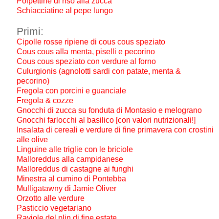
Polpettine di riso alla zucca
Schiacciatine al pepe lungo
Primi:
Cipolle rosse ripiene di cous cous speziato
Cous cous alla menta, piselli e pecorino
Cous cous speziato con verdure al forno
Culurgionis (agnolotti sardi con patate, menta &
pecorino)
Fregola con porcini e guanciale
Fregola & cozze
Gnocchi di zucca su fonduta di Montasio e melograno
Gnocchi farlocchi al basilico [con valori nutrizionali!]
Insalata di cereali e verdure di fine primavera con crostini
alle olive
Linguine alle triglie con le briciole
Malloreddus alla campidanese
Malloreddus di castagne ai funghi
Minestra al cumino di Pontebba
Mulligatawny di Jamie Oliver
Orzotto alle verdure
Pasticcio vegetariano
Raviole del plin di fine estate