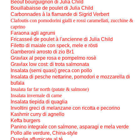
Beouf bourguignon di Julia Child
Bouillabaisse de poulet di Julia Child
Carbonnades à la flamande di Sigrid Verbert
Clafoutis con pomodorini gialli e rossi caramellati, zucchine &
caprino
Faraona agli agrumi
Fricasseé de poulet à l'ancienne di Julia Child
Filetto di maiale con
speck
, mele e
rösti
Gamberoni arrosto di zio Br1
Gravlax al pepe rosa e pompelmo rosè
Gravlax low cost: di trota salmonata
Insalata (semi quasi) greca con pollo
Insalata di pesche nettarine, pomodori e mozzarella di
bufala
Insalata far far north (patate & salmone)
Insalata invernale di carne
Insalata tiepida di quaglia
Involtini greci di melanzane con ricotta e pecorino
Kashmir curry di agnello
Kefta burgers
Panino integrale con salmone, asparagi e mela verde
Pollo alle verdure, China-style
Quaglie affumicate al té