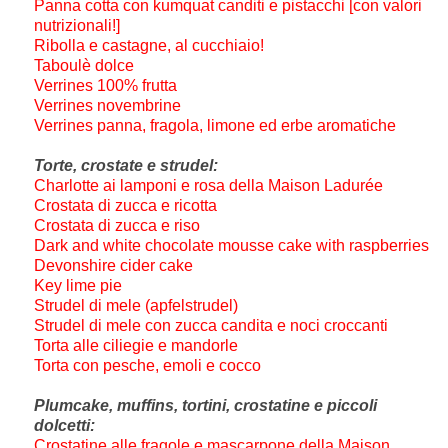
Panna cotta con kumquat canditi e pistacchi [con valori
nutrizionali!]
Ribolla e castagne, al cucchiaio!
Taboulè dolce
Verrines 100% frutta
Verrines novembrine
Verrines panna, fragola, limone ed erbe aromatiche
Torte, crostate e strudel:
Charlotte ai lamponi e rosa della Maison Ladurée
Crostata di zucca e ricotta
Crostata di zucca e riso
Dark and white chocolate mousse cake with raspberries
Devonshire cider cake
Key lime pie
Strudel di mele (apfelstrudel)
Strudel di mele con zucca candita e noci croccanti
Torta alle ciliegie e mandorle
Torta con pesche, emoli e cocco
Plumcake, muffins, tortini, crostatine e piccoli
dolcetti:
Crostatine alle fragole e mascarpone della Maison