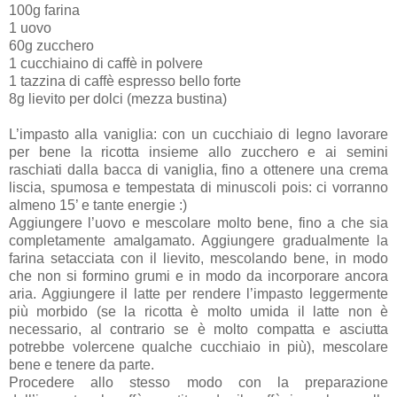
100g farina
1 uovo
60g zucchero
1 cucchiaino di caffè in polvere
1 tazzina di caffè espresso bello forte
8g lievito per dolci (mezza bustina)
L’impasto alla vaniglia: con un cucchiaio di legno lavorare
per bene la ricotta insieme allo zucchero e ai semini
raschiati dalla bacca di vaniglia, fino a ottenere una crema
liscia, spumosa e tempestata di minuscoli pois: ci vorranno
almeno 15’ e tante energie :)
Aggiungere l’uovo e mescolare molto bene, fino a che sia
completamente amalgamato. Aggiungere gradualmente la
farina setacciata con il lievito, mescolando bene, in modo
che non si formino grumi e in modo da incorporare ancora
aria. Aggiungere il latte per rendere l’impasto leggermente
più morbido (se la ricotta è molto umida il latte non è
necessario, al contrario se è molto compatta e asciutta
potrebbe volercene qualche cucchiaio in più), mescolare
bene e tenere da parte.
Procedere allo stesso modo con la preparazione