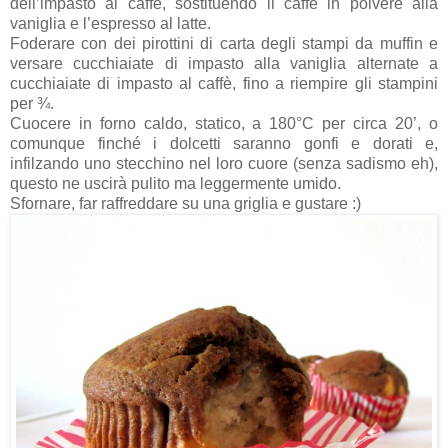
dell’impasto al caffè, sostituendo il caffè in polvere alla
vaniglia e l’espresso al latte.
Foderare con dei pirottini di carta degli stampi da muffin e
versare cucchiaiate di impasto alla vaniglia alternate a
cucchiaiate di impasto al caffè, fino a riempire gli stampini
per ¾.
Cuocere in forno caldo, statico, a 180°C per circa 20’, o
comunque finché i dolcetti saranno gonfi e dorati e,
infilzando uno stecchino nel loro cuore (senza sadismo eh),
questo ne uscirà pulito ma leggermente umido.
Sfornare, far raffreddare su una griglia e gustare :)