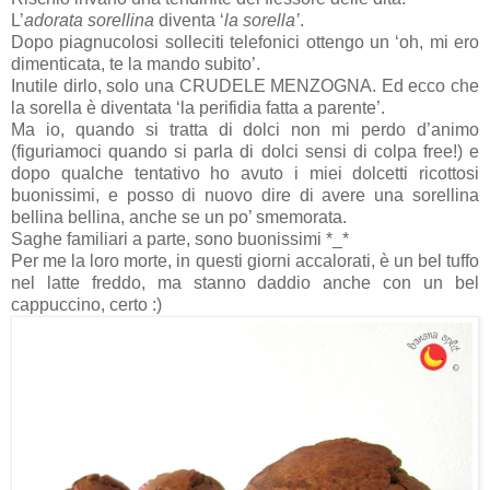
L’
adorata
sorellina
diventa ‘
la sorella’
.
Dopo piagnucolosi solleciti telefonici ottengo un ‘oh, mi ero
dimenticata, te la mando subito’.
Inutile dirlo, solo una CRUDELE MENZOGNA. Ed ecco che
la sorella è diventata ‘la perifidia fatta a parente’.
Ma io, quando si tratta di dolci non mi perdo d’animo
(figuriamoci quando si parla di dolci sensi di colpa free!) e
dopo qualche tentativo ho avuto i miei dolcetti ricottosi
buonissimi, e posso di nuovo dire di avere una sorellina
bellina bellina, anche se un po’ smemorata.
Saghe familiari a parte, sono buonissimi *_*
Per me la loro morte, in questi giorni accalorati, è un bel tuffo
nel latte freddo, ma stanno daddio anche con un bel
cappuccino, certo :)