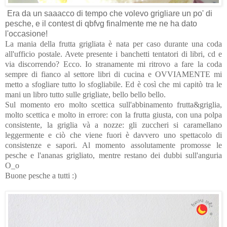
Era da un saaacco di tempo che volevo grigliare un po' di
pesche, e il contest di qbfvg finalmente me ne ha dato
l'occasione!
La mania della frutta grigliata è nata per caso durante una coda
all'ufficio postale. Avete presente i banchetti tentatori di libri, cd e
via discorrendo? Ecco. Io stranamente mi ritrovo a fare la coda
sempre di fianco al settore libri di cucina e OVVIAMENTE mi
metto a sfogliare tutto lo sfogliabile. Ed è così che mi capitò tra le
mani un libro tutto sulle grigliate, bello bello bello.
Sul momento ero molto scettica sull'abbinamento frutta&griglia,
molto scettica e molto in errore: con la frutta giusta, con una polpa
consistente, la griglia và a nozze: gli zuccheri si caramellano
leggermente e ciò che viene fuori è davvero uno spettacolo di
consistenze e sapori. Al momento assolutamente promosse le
pesche e l'ananas grigliato, mentre restano dei dubbi sull'anguria
O_o
Buone pesche a tutti :)