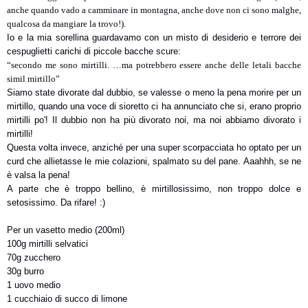
anche quando vado a camminare in montagna, anche dove non ci sono malghe,
qualcosa da mangiare la trovo!
).
Io e la mia sorellina guardavamo con un misto di desiderio e terrore dei
cespuglietti carichi di piccole bacche scure:
“secondo me sono mirtilli. …ma potrebbero essere anche delle letali bacche
simil mirtillo
”
Siamo state divorate dal dubbio, se valesse o meno la pena morire per un
mirtillo, quando una voce di sioretto ci ha annunciato che si, erano proprio
mirtilli po'! Il dubbio non ha più divorato noi, ma noi abbiamo divorato i
mirtilli!
Questa volta invece, anziché per una super scorpacciata ho optato per un
curd che allietasse le mie colazioni, spalmato su del pane. Aaahhh, se ne
è valsa la pena!
A parte che è troppo bellino, è mirtillosissimo, non troppo dolce e
setosissimo. Da rifare! :)
Per un vasetto medio (200ml)
100g mirtilli selvatici
70g zucchero
30g burro
1 uovo medio
1 cucchiaio di succo di limone