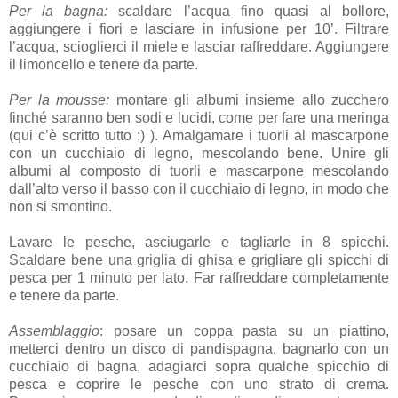
Per la bagna:
scaldare l’acqua fino quasi al bollore,
aggiungere i fiori e lasciare in infusione per 10’. Filtrare
l’acqua, scioglierci il miele e lasciar raffreddare. Aggiungere
il limoncello e tenere da parte.
Per la mousse:
montare gli albumi insieme allo zucchero
finché saranno ben sodi e lucidi, come per fare una meringa
(qui c’è scritto tutto ;) ). Amalgamare i tuorli al mascarpone
con un cucchiaio di legno, mescolando bene. Unire gli
albumi al composto di tuorli e mascarpone mescolando
dall’alto verso il basso con il cucchiaio di legno, in modo che
non si smontino.
Lavare le pesche, asciugarle e tagliarle in 8 spicchi.
Scaldare bene una griglia di ghisa e grigliare gli spicchi di
pesca per 1 minuto per lato. Far raffreddare completamente
e tenere da parte.
Assemblaggio
: posare un coppa pasta su un piattino,
metterci dentro un disco di pandispagna, bagnarlo con un
cucchiaio di bagna, adagiarci sopra qualche spicchio di
pesca e coprire le pesche con uno strato di crema.