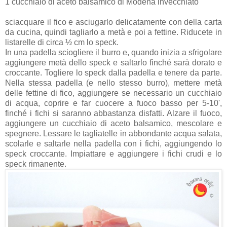
1 cucchiaio di aceto balsamico di Modena invecchiato
sciacquare il fico e asciugarlo delicatamente con della carta
da cucina, quindi tagliarlo a metà e poi a fettine. Riducete in
listarelle di circa ½ cm lo speck.
In una padella sciogliere il burro e, quando inizia a sfrigolare
aggiungere metà dello speck e saltarlo finché sarà dorato e
croccante. Togliere lo speck dalla padella e tenere da parte.
Nella stessa padella (e nello stesso burro), mettere metà
delle fettine di fico, aggiungere se necessario un cucchiaio
di acqua, coprire e far cuocere a fuoco basso per 5-10',
finché i fichi si saranno abbastanza disfatti. Alzare il fuoco,
aggiungere un cucchiaio di aceto balsamico, mescolare e
spegnere. Lessare le tagliatelle in abbondante acqua salata,
scolarle e saltarle nella padella con i fichi, aggiungendo lo
speck croccante. Impiattare e aggiungere i fichi crudi e lo
speck rimanente.