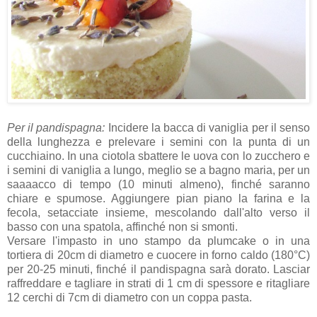
Per il pandispagna:
Incidere la bacca di vaniglia per il senso
della lunghezza e prelevare i semini con la punta di un
cucchiaino. In una ciotola sbattere le uova con lo zucchero e
i semini di vaniglia a lungo, meglio se a bagno maria, per un
saaaacco di tempo (10 minuti almeno), finché saranno
chiare e spumose. Aggiungere pian piano la farina e la
fecola, setacciate insieme, mescolando dall'alto verso il
basso con una spatola, affinché non si smonti.
Versare l'impasto in uno stampo da plumcake o in una
tortiera di 20cm di diametro e cuocere in forno caldo (180°C)
per 20-25 minuti, finché il pandispagna sarà dorato. Lasciar
raffreddare e tagliare in strati di 1 cm di spessore e ritagliare
12 cerchi di 7cm di diametro con un coppa pasta.