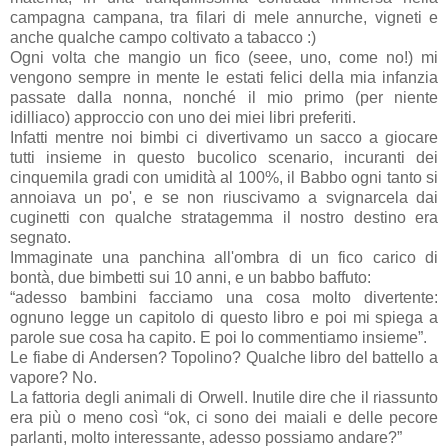
campagna campana, tra filari di mele annurche, vigneti e
anche qualche campo coltivato a tabacco :)
Ogni volta che mangio un fico (seee, uno, come no!) mi
vengono sempre in mente le estati felici della mia infanzia
passate dalla nonna, nonché il mio primo (per niente
idilliaco) approccio con uno dei miei libri preferiti.
Infatti mentre noi bimbi ci divertivamo un sacco a giocare
tutti insieme in questo bucolico scenario, incuranti dei
cinquemila gradi con umidità al 100%, il Babbo ogni tanto si
annoiava un po', e se non riuscivamo a svignarcela dai
cuginetti con qualche stratagemma il nostro destino era
segnato.
Immaginate una panchina all'ombra di un fico carico di
bontà, due bimbetti sui 10 anni, e un babbo baffuto:
“adesso bambini facciamo una cosa molto divertente:
ognuno legge un capitolo di questo libro e poi mi spiega a
parole sue cosa ha capito. E poi lo commentiamo insieme”.
Le fiabe di Andersen? Topolino? Qualche libro del battello a
vapore? No.
La fattoria degli animali di Orwell. Inutile dire che il riassunto
era più o meno così “ok, ci sono dei maiali e delle pecore
parlanti, molto interessante, adesso possiamo andare?”