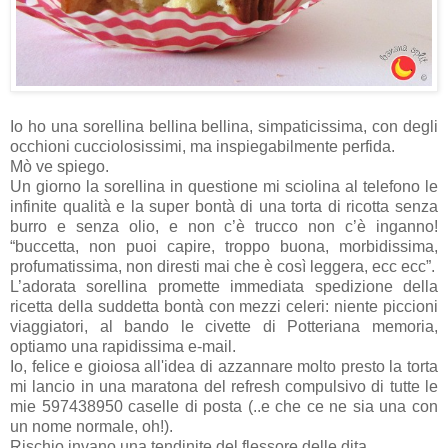
Io ho una sorellina bellina bellina, simpaticissima, con degli
occhioni cucciolosissimi, ma inspiegabilmente perfida.
Mò ve spiego.
Un giorno la sorellina in questione mi sciolina al telefono le
infinite qualità e la super bontà di una torta di ricotta senza
burro e senza olio, e non c’è trucco non c’è inganno!
“buccetta, non puoi capire, troppo buona, morbidissima,
profumatissima, non diresti mai che è così leggera, ecc ecc”.
L’adorata sorellina promette immediata spedizione della
ricetta della suddetta bontà con mezzi celeri: niente piccioni
viaggiatori, al bando le civette di Potteriana memoria,
optiamo una rapidissima e-mail.
Io, felice e gioiosa all'idea di azzannare molto presto la torta
mi lancio in una maratona del refresh compulsivo di tutte le
mie 597438950 caselle di posta (..e che ce ne sia una con
un nome normale, oh!).
Rischio invano una tendinite del flessore delle dita.