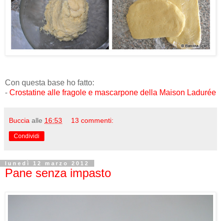
Con questa base ho fatto:
-
Crostatine alle fragole e mascarpone della Maison Ladurée
Buccia
alle
16:53
13 commenti:
Condividi
lunedì 12 marzo 2012
Pane senza impasto