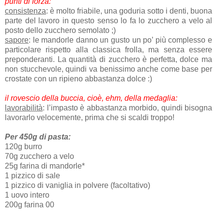
punti di forza:
consistenza
: è molto friabile, una goduria sotto i denti, buona
parte del lavoro in questo senso lo fa lo zucchero a velo al
posto dello zucchero semolato ;)
sapore
: le mandorle danno un gusto un po’ più complesso e
particolare rispetto alla classica frolla, ma senza essere
preponderanti. La quantità di zucchero è perfetta, dolce ma
non stucchevole, quindi va benissimo anche come base per
crostate con un ripieno abbastanza dolce :)
il rovescio della buccia, cioè, ehm, della medaglia:
lavorabilità
: l’impasto è abbastanza morbido, quindi bisogna
lavorarlo velocemente, prima che si scaldi troppo!
Per 450g di pasta:
120g burro
70g zucchero a velo
25g farina di mandorle*
1 pizzico di sale
1 pizzico di vaniglia in polvere (facoltativo)
1 uovo intero
200g farina 00