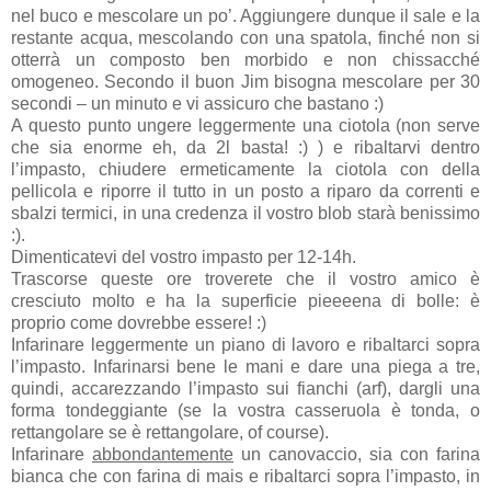
nel buco e mescolare un po’. Aggiungere dunque il sale e la
restante acqua, mescolando con una spatola, finché non si
otterrà un composto ben morbido e non chissacché
omogeneo. Secondo il buon Jim bisogna mescolare per 30
secondi – un minuto e vi assicuro che bastano :)
A questo punto ungere leggermente una ciotola (non serve
che sia enorme eh, da 2l basta! :) ) e ribaltarvi dentro
l’impasto, chiudere ermeticamente la ciotola con della
pellicola e riporre il tutto in un posto a riparo da correnti e
sbalzi termici, in una credenza il vostro blob starà benissimo
:).
Dimenticatevi del vostro impasto per 12-14h.
Trascorse queste ore troverete che il vostro amico è
cresciuto molto e ha la superficie pieeeena di bolle: è
proprio come dovrebbe essere! :)
Infarinare leggermente un piano di lavoro e ribaltarci sopra
l’impasto. Infarinarsi bene le mani e dare una piega a tre,
quindi, accarezzando l’impasto sui fianchi (arf), dargli una
forma tondeggiante (se la vostra casseruola è tonda, o
rettangolare se è rettangolare, of course).
Infarinare
abbondantemente
un canovaccio, sia con farina
bianca che con farina di mais e ribaltarci sopra l’impasto, in