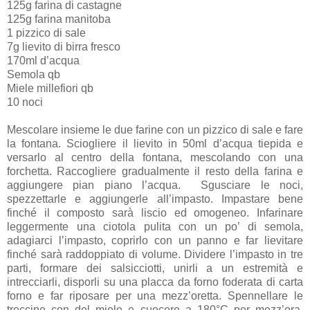
125g farina di castagne
125g farina manitoba
1 pizzico di sale
7g lievito di birra fresco
170ml d’acqua
Semola qb
Miele millefiori qb
10 noci
Mescolare insieme le due farine con un pizzico di sale e fare
la fontana. Sciogliere il lievito in 50ml d’acqua tiepida e
versarlo al centro della fontana, mescolando con una
forchetta. Raccogliere gradualmente il resto della farina e
aggiungere pian piano l’acqua. Sgusciare le noci,
spezzettarle e aggiungerle all’impasto. Impastare bene
finché il composto sarà liscio ed omogeneo. Infarinare
leggermente una ciotola pulita con un po’ di semola,
adagiarci l’impasto, coprirlo con un panno e far lievitare
finché sarà raddoppiato di volume. Dividere l’impasto in tre
parti, formare dei salsicciotti, unirli a un estremità e
intrecciarli, disporli su una placca da forno foderata di carta
forno e far riposare per una mezz’oretta. Spennellare le
treccine con del miele e cuocere a 180°C per mezz’ora,