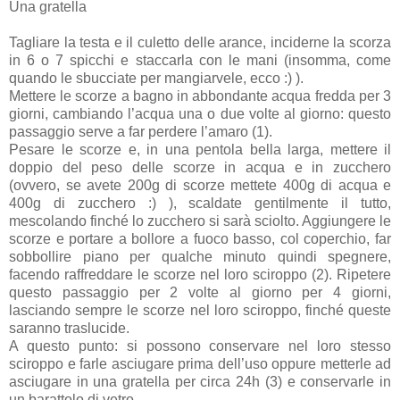
Una gratella
Tagliare la testa e il culetto delle arance, inciderne la scorza
in 6 o 7 spicchi e staccarla con le mani (insomma, come
quando le sbucciate per mangiarvele, ecco :) ).
Mettere le scorze a bagno in abbondante acqua fredda per 3
giorni, cambiando l’acqua una o due volte al giorno: questo
passaggio serve a far perdere l’amaro (1).
Pesare le scorze e, in una pentola bella larga, mettere il
doppio del peso delle scorze in acqua e in zucchero
(ovvero, se avete 200g di scorze mettete 400g di acqua e
400g di zucchero :) ), scaldate gentilmente il tutto,
mescolando finché lo zucchero si sarà sciolto. Aggiungere le
scorze e portare a bollore a fuoco basso, col coperchio, far
sobbollire piano per qualche minuto quindi spegnere,
facendo raffreddare le scorze nel loro sciroppo (2). Ripetere
questo passaggio per 2 volte al giorno per 4 giorni,
lasciando sempre le scorze nel loro sciroppo, finché queste
saranno traslucide.
A questo punto: si possono conservare nel loro stesso
sciroppo e farle asciugare prima dell’uso oppure metterle ad
asciugare in una gratella per circa 24h (3) e conservarle in
un barattolo di vetro.