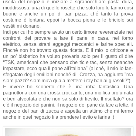
uscita del negozio e iniziare a sgranocchiare pasta dura,
moddissosu, una di quelle rosette che solo loro le fanno così
buone e anche un po’ di pan pizza, ché tanto la prova
costume è lontana eppoi la bocca piena e le briciole sui
vestiti mi donano.
Indi per cui ho sempre avuto un certo timore reverenziale nei
confronti del provare a fare il pane in casa, nel forno
elettrico, senza strani aggeggi meccanici e farine speciali.
Finché non ho trovato questa ricetta. E il mio io criticone e
un po’ bisbetico ha voluto provarla solo per il gusto di dire
“TSK, americani che pensano che tic e tac, senza neanche
impastare, ecco qua il pane all'italiana" (al ché, il mio io fan-
sfegatato-degli-emiliani-nonché-di- Crozza, ha aggiunto "ma
siam pazzi? siam mica qua a mettere i ray ban ai girasoli?”)
E invece ho scoperto che è una roba fantastica. Una
pagnottona con una crosta croccante, una mollica profumata
e ben alveolata e che non sa solo di lievito. Il risultato? ora
c’è il negozio dei panini, il negozio del pane da fare a fette, il
negozio del pan di zucca e aspetta un attimo che mi fermo
anche in quel negozio lì a prendere lievito e farina :)