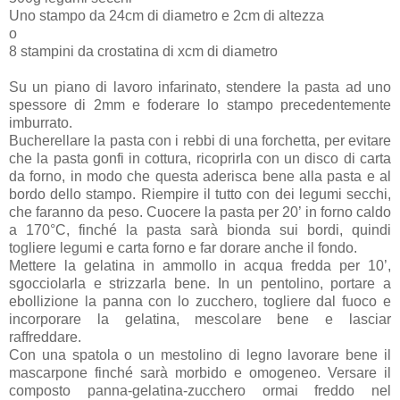
Uno stampo da 24cm di diametro e 2cm di altezza
o
8 stampini da crostatina di xcm di diametro
Su un piano di lavoro infarinato, stendere la pasta ad uno
spessore di 2mm e foderare lo stampo precedentemente
imburrato.
Bucherellare la pasta con i rebbi di una forchetta, per evitare
che la pasta gonfi in cottura, ricoprirla con un disco di carta
da forno, in modo che questa aderisca bene alla pasta e al
bordo dello stampo. Riempire il tutto con dei legumi secchi,
che faranno da peso. Cuocere la pasta per 20’ in forno caldo
a 170°C, finché la pasta sarà bionda sui bordi, quindi
togliere legumi e carta forno e far dorare anche il fondo.
Mettere la gelatina in ammollo in acqua fredda per 10’,
sgocciolarla e strizzarla bene. In un pentolino, portare a
ebollizione la panna con lo zucchero, togliere dal fuoco e
incorporare la gelatina, mescolare bene e lasciar
raffreddare.
Con una spatola o un mestolino di legno lavorare bene il
mascarpone finché sarà morbido e omogeneo. Versare il
composto panna-gelatina-zucchero ormai freddo nel