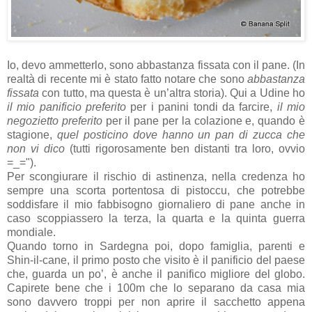
Io, devo ammetterlo, sono abbastanza fissata con il pane. (In
realtà di recente mi è stato fatto notare che sono
abbastanza
fissata
con tutto, ma questa è un’altra storia). Qui a Udine ho
il mio panificio preferito
per i panini tondi da farcire,
il mio
negozietto preferito
per il pane per la colazione e, quando è
stagione,
quel posticino dove hanno un pan di zucca che
non vi dico
(tutti rigorosamente ben distanti tra loro, ovvio
=_=").
Per scongiurare il rischio di astinenza, nella credenza ho
sempre una scorta portentosa di pistoccu, che potrebbe
soddisfare il mio fabbisogno giornaliero di pane anche in
caso scoppiassero la terza, la quarta e la quinta guerra
mondiale.
Quando torno in Sardegna poi, dopo famiglia, parenti e
Shin-il-cane, il primo posto che visito è il panificio del paese
che, guarda un po’, è anche il panifico migliore del globo.
Capirete bene che i 100m che lo separano da casa mia
sono davvero troppi per non aprire il sacchetto appena