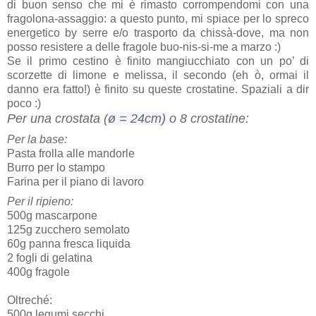
di buon senso che mi è rimasto corrompendomi con una
fragolona-assaggio: a questo punto, mi spiace per lo spreco
energetico by serre e/o trasporto da chissà-dove, ma non
posso resistere a delle fragole buo-nis-si-me a marzo :)
Se il primo cestino è finito mangiucchiato con un po’ di
scorzette di limone e melissa, il secondo (eh ò, ormai il
danno era fatto!) è finito su queste crostatine. Spaziali a dir
poco :)
Per una crostata
(
ø = 24cm)
o 8 crostatine:
Per la base:
Pasta frolla alle mandorle
Burro per lo stampo
Farina per il piano di lavoro
Per il ripieno:
500g mascarpone
125g zucchero semolato
60g panna fresca liquida
2 fogli di gelatina
400g fragole
Oltreché:
500g legumi secchi