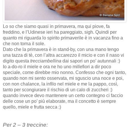
Lo so che siamo quasi in primavera, ma qui piove, fa
freddino, e l’Udinese ieri ha pareggiato, sigh. Quindi per
quanto mi riguarda lo spirito primaverile è in vacanza fino a
che non torna il sole.
Dato che la primavera è in stand-by, con una mano tengo
una tazza di tè, con l’altra accarezzo il micio e con il naso vi
digito questa
trecciambellina
dai sapori un po’ autunnali :)
Io a-do-ro il miele e ora ne ho uno millefiori a dir poco
speciale, come direbbe mio nonno. Confesso che ogni tanto,
quando non mi sento osservata, mi sguscio una noce e poi,
con non chalance, la infilo nel miele e me la pappo, così,
tanto per scongiurare il rischio di un calo di zuccheri :)
quando invece devo mantenere un certo contegno ci faccio
delle cose un po’ più elaborate, ma il concetto è sempre
quello, miele e frutta secca :)
Per 2 – 3 treccine: