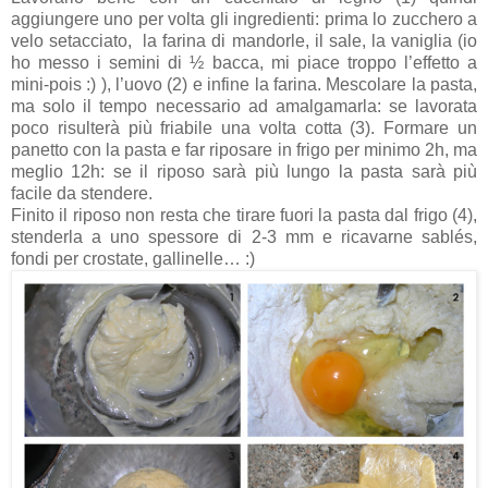
aggiungere uno per volta gli ingredienti: prima lo zucchero a
velo setacciato,
la farina di mandorle, il sale, la vaniglia (io
ho messo i semini di ½ bacca, mi piace troppo l’effetto a
mini-pois :) ), l’uovo (2) e infine la farina. Mescolare la pasta,
ma solo il tempo necessario ad amalgamarla: se lavorata
poco risulterà più friabile una volta cotta (3). Formare un
panetto con la pasta e far riposare in frigo per minimo 2h, ma
meglio 12h: se il riposo sarà più lungo la pasta sarà più
facile da stendere.
Finito il riposo non resta che tirare fuori la pasta dal frigo (4),
stenderla a uno spessore di 2-3 mm e ricavarne sablés,
fondi per crostate, gallinelle… :)