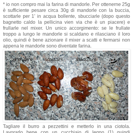
* io non compro mai la farina di mandorle. Per ottenerne 25g
è sufficiente pesare circa 30g di mandorle con la buccia,
scottarle per 1’ in acqua bollente, sbucciarle (dopo questo
bagnetto caldo la pellicina vien via che è un piacere) e
frullarle nel mixer. Un unico accorgimento: se le frullate
troppo a lungo le mandorle si scaldano e rilasciano il loro
olio, quindi è bene azionare il mixer a scatti e fermarsi non
appena le mandorle sono diventate farina.
Tagliare il burro a pezzettini e metterlo in una ciotola.
Lavorarlo bene con un cucchiaio di legno (1) quindi