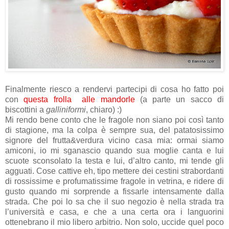
Finalmente riesco a rendervi partecipi di cosa ho fatto poi
con
questa frolla alle mandorle
(a parte un sacco di
biscottini a
galliniformi
, chiaro) :)
Mi rendo bene conto che le fragole non siano poi così tanto
di stagione, ma la colpa è sempre sua, del patatosissimo
signore del frutta&verdura vicino casa mia: ormai siamo
amiconi, io mi sganascio quando sua moglie canta e lui
scuote sconsolato la testa e lui, d’altro canto, mi tende gli
agguati. Cose cattive eh, tipo mettere dei cestini strabordanti
di rossissime e profumatissime fragole in vetrina, e ridere di
gusto quando mi sorprende a fissarle intensamente dalla
strada. Che poi lo sa che il suo negozio è nella strada tra
l’università e casa, e che a una certa ora i languorini
ottenebrano il mio libero arbitrio. Non solo, uccide quel poco