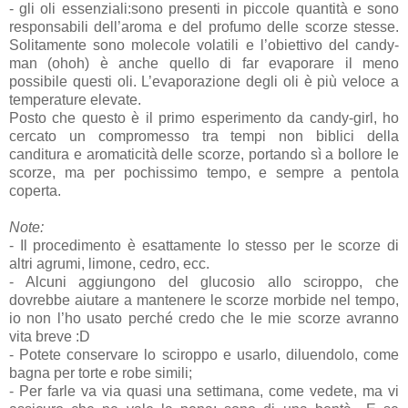
- gli oli essenziali:sono presenti in piccole quantità e sono
responsabili dell’aroma e del profumo delle scorze stesse.
Solitamente sono molecole volatili e l’obiettivo del candy-
man (ohoh) è anche quello di far evaporare il meno
possibile questi oli. L’evaporazione degli oli è più veloce a
temperature elevate.
Posto che questo è il primo esperimento da candy-girl, ho
cercato un compromesso tra tempi non biblici della
canditura e aromaticità delle scorze, portando sì a bollore le
scorze, ma per pochissimo tempo, e sempre a pentola
coperta.
Note:
- Il procedimento è esattamente lo stesso per le scorze di
altri agrumi, limone, cedro, ecc.
- Alcuni aggiungono del glucosio allo sciroppo, che
dovrebbe aiutare a mantenere le scorze morbide nel tempo,
io non l’ho usato perché credo che le mie scorze avranno
vita breve :D
- Potete conservare lo sciroppo e usarlo, diluendolo, come
bagna per torte e robe simili;
- Per farle va via quasi una settimana, come vedete, ma vi